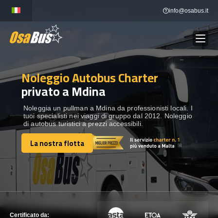
Skip
info@osabus.it
to
content
Noleggio Autobus Charter
Show dropdown
NOLEGGIO AUTOBUS
privato a Mdina
Show dropdown
DESTINAZIONI
Noleggia un pullman a Mdina da professionisti locali. I
tuoi specialisti nei viaggi di gruppo dal 2012. Noleggio
di autobus turistici a prezzi accessibili.
FLOTTA
La nostra flotta
La nostra flotta
METTITI IN CONTATTO
METTITI IN CONTATTO
Certificato da: