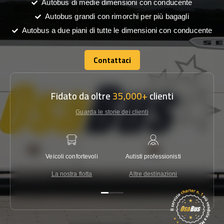
Autobus di medie dimensioni con conducente
Autobus grandi con rimorchi per più bagagli
Autobus a due piani di tutte le dimensioni con conducente
Contattaci
Contattaci
Fidato da oltre
35,000+
clienti
Guarda le storie dei clienti
Veicoli confortevoli
Autisti professionisti
Garanzi
La nostra flotta
Altre destinazioni
Co