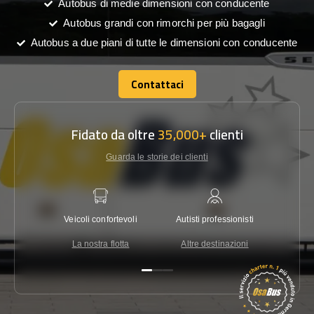
Autobus di medie dimensioni con conducente
Autobus grandi con rimorchi per più bagagli
Autobus a due piani di tutte le dimensioni con conducente
Contattaci
Contattaci
Fidato da oltre
35,000+
clienti
Guarda le storie dei clienti
Veicoli confortevoli
Autisti professionisti
Garanzi
La nostra flotta
Altre destinazioni
Co