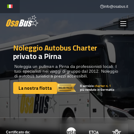
Skip
info@osabus.it
to
content
Noleggio Autobus Charter
Show dropdown
NOLEGGIO AUTOBUS
privato a Pirna
Show dropdown
DESTINAZIONI
Noleggia un pullman a Pirna da professionisti locali. I
tuoi specialisti nei viaggi di gruppo dal 2012. Noleggio
di autobus turistici a prezzi accessibili.
FLOTTA
La nostra flotta
La nostra flotta
METTITI IN CONTATTO
METTITI IN CONTATTO
Certificato da: