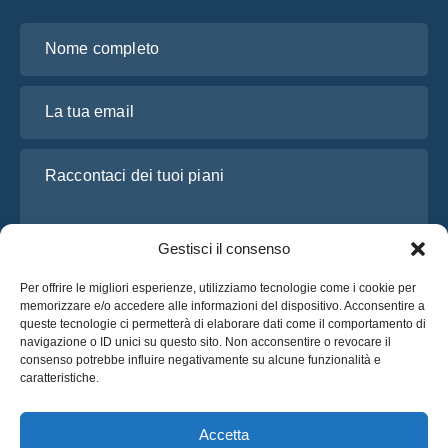
Nome completo
La tua email
Raccontaci dei tuoi piani
Gestisci il consenso
Per offrire le migliori esperienze, utilizziamo tecnologie come i cookie per
memorizzare e/o accedere alle informazioni del dispositivo. Acconsentire a
queste tecnologie ci permetterà di elaborare dati come il comportamento di
navigazione o ID unici su questo sito. Non acconsentire o revocare il
consenso potrebbe influire negativamente su alcune funzionalità e
Ho letto e accetto l’
Informativa sulla privacy
di OsaBus
caratteristiche.
Richiedi un preventivo
Richiedi un preventivo
Accetta