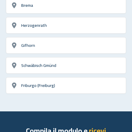
Brema
Herzogenrath
Gifhorn
Schwäbisch Gmünd
Friburgo (Freiburg)
Compila il modulo e
ricevi