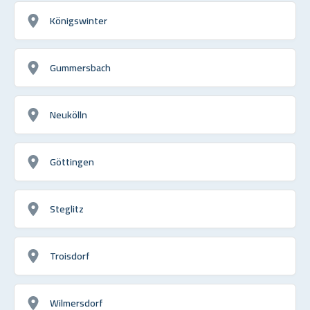
Königswinter
Gummersbach
Neukölln
Göttingen
Steglitz
Troisdorf
Wilmersdorf