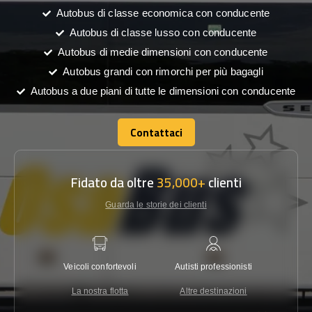
Autobus di classe economica con conducente
Autobus di classe lusso con conducente
Autobus di medie dimensioni con conducente
Autobus grandi con rimorchi per più bagagli
Autobus a due piani di tutte le dimensioni con conducente
Contattaci
Contattaci
Fidato da oltre
35,000+
clienti
Guarda le storie dei clienti
Veicoli confortevoli
Autisti professionisti
Garanzi
La nostra flotta
Altre destinazioni
Co