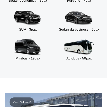
Sedan economica - 3pax
Furgone - 7pax
SUV - 3pax
Sedan da business - 3pax
Minibus - 19pax
Autobus - 50pax
View Gallery