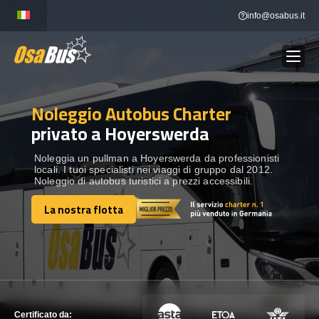
Skip
info@osabus.it
to
content
Noleggio Autobus Charter
Show dropdown
NOLEGGIO AUTOBUS
privato a Hoyerswerda
Show dropdown
DESTINAZIONI
Noleggia un pullman a Hoyerswerda da professionisti
locali. I tuoi specialisti nei viaggi di gruppo dal 2012.
Noleggio di autobus turistici a prezzi accessibili.
FLOTTA
La nostra flotta
La nostra flotta
METTITI IN CONTATTO
METTITI IN CONTATTO
Certificato da: