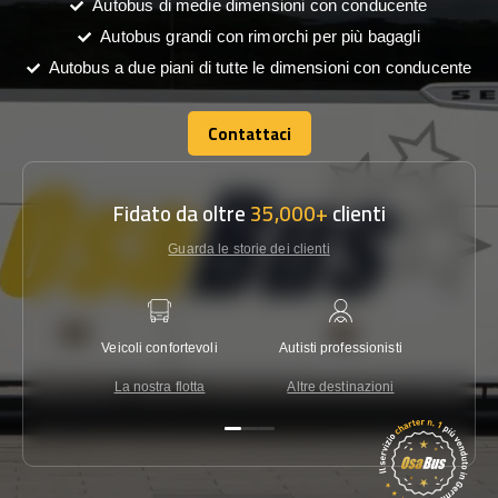
Autobus di medie dimensioni con conducente
Autobus grandi con rimorchi per più bagagli
Autobus a due piani di tutte le dimensioni con conducente
Contattaci
Contattaci
Fidato da oltre
35,000+
clienti
Guarda le storie dei clienti
Veicoli confortevoli
Autisti professionisti
Garanzi
La nostra flotta
Altre destinazioni
Co