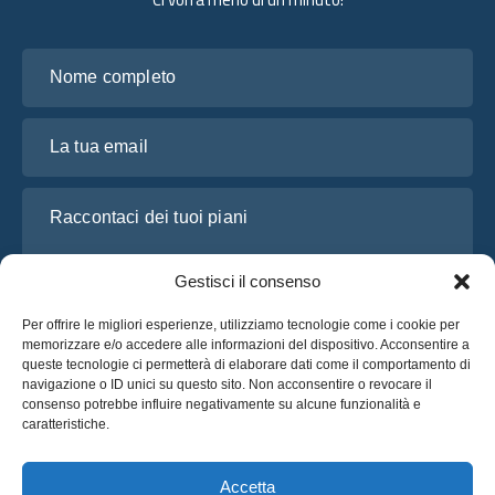
Nome completo
La tua email
Raccontaci dei tuoi piani
Gestisci il consenso
Per offrire le migliori esperienze, utilizziamo tecnologie come i cookie per
memorizzare e/o accedere alle informazioni del dispositivo. Acconsentire a
queste tecnologie ci permetterà di elaborare dati come il comportamento di
navigazione o ID unici su questo sito. Non acconsentire o revocare il
consenso potrebbe influire negativamente su alcune funzionalità e
caratteristiche.
Ho letto e accetto l’
Informativa sulla privacy
di OsaBus
Richiedi un preventivo
Accetta
Richiedi un preventivo