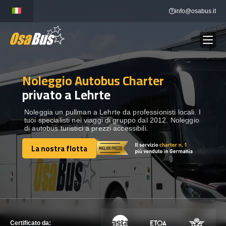
Skip
info@osabus.it
to
content
Noleggio Autobus Charter
Show dropdown
NOLEGGIO AUTOBUS
privato a Lehrte
Show dropdown
DESTINAZIONI
Noleggia un pullman a Lehrte da professionisti locali. I
tuoi specialisti nei viaggi di gruppo dal 2012. Noleggio
di autobus turistici a prezzi accessibili.
FLOTTA
La nostra flotta
La nostra flotta
METTITI IN CONTATTO
METTITI IN CONTATTO
Certificato da: