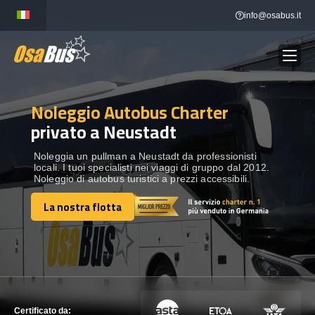
Skip
info@osabus.it
to
content
Noleggio Autobus Charter
Show dropdown
NOLEGGIO AUTOBUS
privato a Neustadt
Show dropdown
DESTINAZIONI
Noleggia un pullman a Neustadt da professionisti
locali. I tuoi specialisti nei viaggi di gruppo dal 2012.
Noleggio di autobus turistici a prezzi accessibili.
FLOTTA
La nostra flotta
La nostra flotta
METTITI IN CONTATTO
METTITI IN CONTATTO
Certificato da: