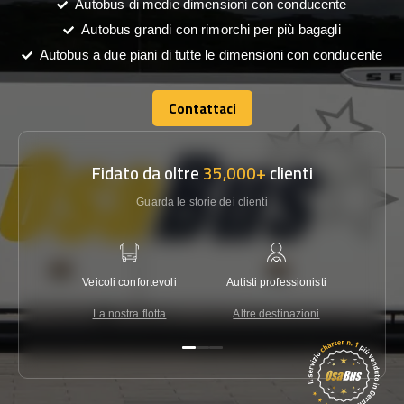
Autobus di medie dimensioni con conducente
Autobus grandi con rimorchi per più bagagli
Autobus a due piani di tutte le dimensioni con conducente
Contattaci
Contattaci
Fidato da oltre
35,000+
clienti
Guarda le storie dei clienti
Veicoli confortevoli
Autisti professionisti
Garanzi
La nostra flotta
Altre destinazioni
Co