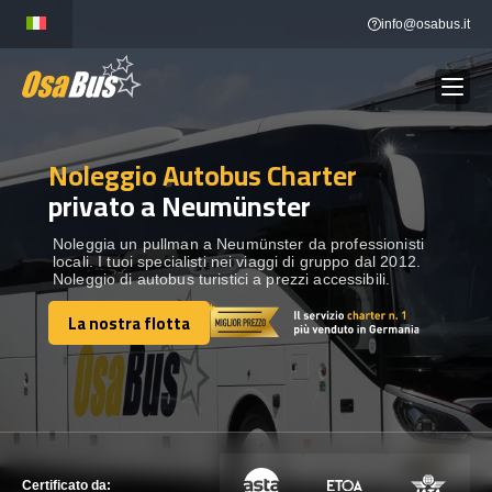
Skip
info@osabus.it
to
content
Noleggio Autobus Charter
Show dropdown
NOLEGGIO AUTOBUS
privato a Neumünster
Show dropdown
DESTINAZIONI
Noleggia un pullman a Neumünster da professionisti
locali. I tuoi specialisti nei viaggi di gruppo dal 2012.
Noleggio di autobus turistici a prezzi accessibili.
FLOTTA
La nostra flotta
La nostra flotta
METTITI IN CONTATTO
METTITI IN CONTATTO
Certificato da: