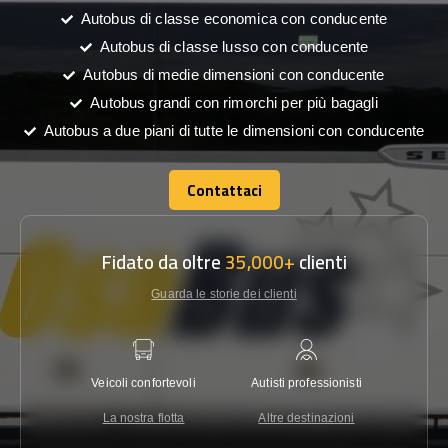
Autobus di classe economica con conducente
Autobus di classe lusso con conducente
Autobus di medie dimensioni con conducente
Autobus grandi con rimorchi per più bagagli
Autobus a due piani di tutte le dimensioni con conducente
Contattaci
Contattaci
Fidato da oltre
35,000+
clienti
Guarda le storie dei clienti
Veicoli confortevoli
Autisti professionisti
Garanzi
La nostra flotta
Altre destinazioni
Co