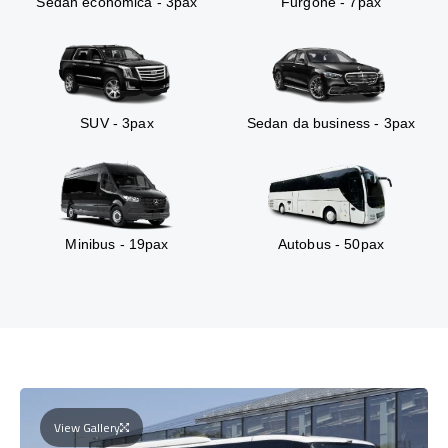
Sedan economica - 3pax
Furgone - 7pax
SUV - 3pax
Sedan da business - 3pax
Minibus - 19pax
Autobus - 50pax
View Gallery