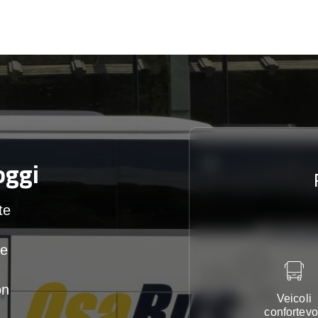
oggi
te
te
on
Veicoli
confortevo