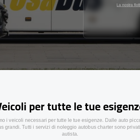
La nostra flot
eicoli per tutte le tue esigen
 i veicoli necessari per tutte le tue esigenze. Dalle auto picc
s grandi. Tutti i servizi di noleggio autobus charter sono privat
autista.