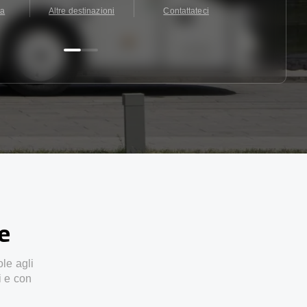
ta
Altre destinazioni
Contattateci
Contattate
ze
ole agli
i e con