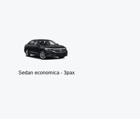
 economica - 3pax
Fur