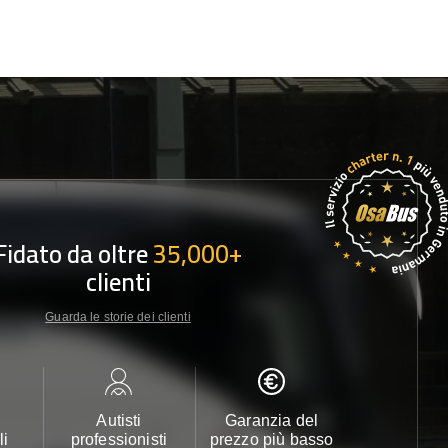
Fidato da oltre
35,000+
clienti
Guarda le storie dei clienti
Autisti
Garanzia del
Assistenza c
li
professionisti
prezzo più basso
24/7