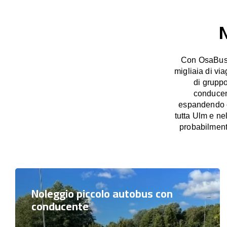
N
Con OsaBus p
migliaia di vi
di grupp
conducent
espandendo co
tutta Ulm e ne
probabilment
Noleggio piccolo autobus con
conducente