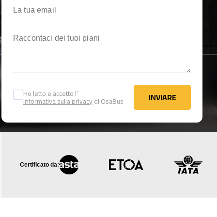
La tua email
Raccontaci dei tuoi piani
Ho letto e accetto l’
INVIARE
Informativa sulla privacy
di OsaBus
INVIARE
Certificato da: