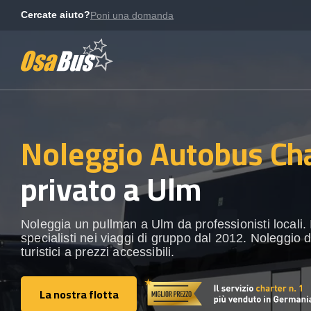
Skip
Cercate aiuto?
Poni una domanda
to
content
Noleggio Autobus Ch
privato a Ulm
Noleggia un pullman a Ulm da professionisti locali. I
specialisti nei viaggi di gruppo dal 2012. Noleggio 
turistici a prezzi accessibili.
La nostra flotta
La nostra flotta