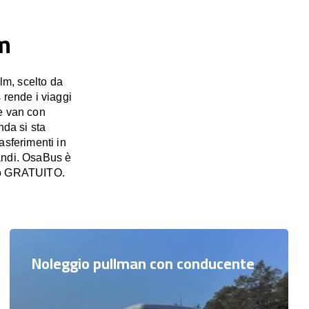
m
lm, scelto da
 rende i viaggi
e van con
nda si sta
asferimenti in
randi. OsaBus è
ivo GRATUITO.
Noleggio pullman con conducente