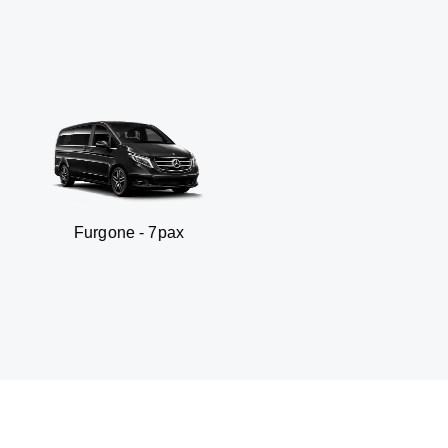
gone - 7pax
SUV 