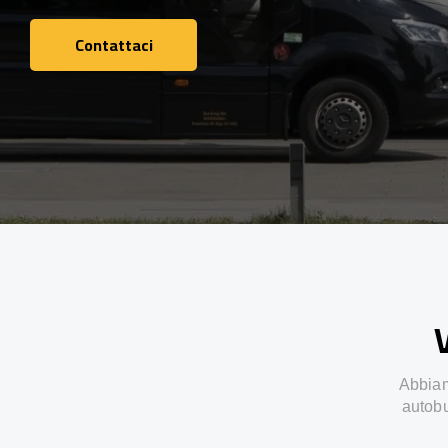
Contattaci
Contattaci
V
Abbiamo
autobu