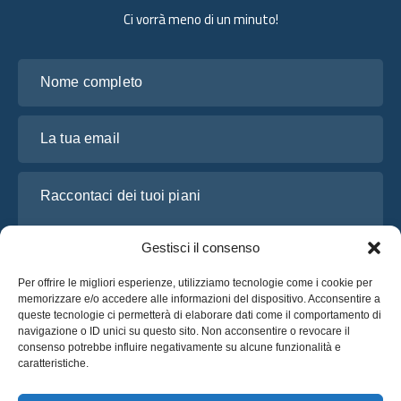
Ci vorrà meno di un minuto!
Nome completo
La tua email
Raccontaci dei tuoi piani
Gestisci il consenso
Per offrire le migliori esperienze, utilizziamo tecnologie come i cookie per
memorizzare e/o accedere alle informazioni del dispositivo. Acconsentire a
queste tecnologie ci permetterà di elaborare dati come il comportamento di
navigazione o ID unici su questo sito. Non acconsentire o revocare il
consenso potrebbe influire negativamente su alcune funzionalità e
caratteristiche.
Ho letto e accetto l’
Informativa sulla privacy
di OsaBus