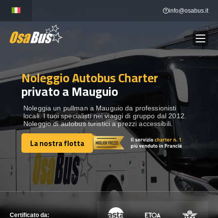
Skip
info@osabus.it
to
content
Noleggio Autobus Charter
Show dropdown
NOLEGGIO AUTOBUS
privato a Mauguio
Show dropdown
DESTINAZIONI
Noleggia un pullman a Mauguio da professionisti
locali. I tuoi specialisti nei viaggi di gruppo dal 2012.
Noleggio di autobus turistici a prezzi accessibili.
FLOTTA
La nostra flotta
La nostra flotta
METTITI IN CONTATTO
METTITI IN CONTATTO
Certificato da: