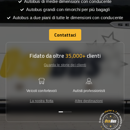
Autobus di medie dimensioni con conducente
Autobus grandi con rimorchi per più bagagli
Autobus a due piani di tutte le dimensioni con conducente
Contattaci
Contattaci
Fidato da oltre
35,000+
clienti
Guarda le storie dei clienti
Veicoli confortevoli
Autisti professionisti
Garanzi
La nostra flotta
Altre destinazioni
Co