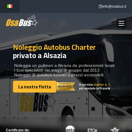
Skip
info@osabus.it
to
content
Noleggio Autobus Charter
Show dropdown
NOLEGGIO AUTOBUS
privato a Alsazia
Show dropdown
DESTINAZIONI
Noleggia un pullman a Alsazia da professionisti locali.
I tuoi specialisti nei viaggi di gruppo dal 2012.
Noleggio di autobus turistici a prezzi accessibili.
FLOTTA
La nostra flotta
La nostra flotta
METTITI IN CONTATTO
METTITI IN CONTATTO
Certificato da: