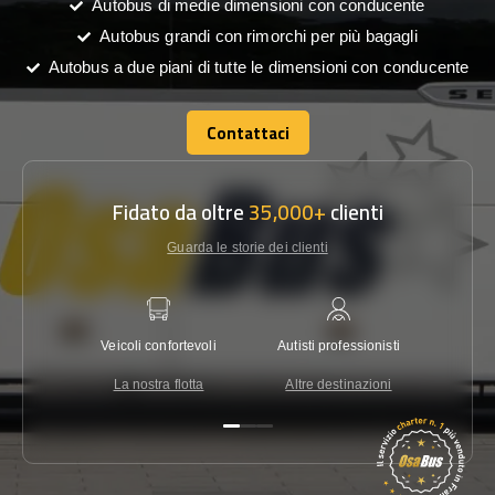
Autobus di medie dimensioni con conducente
Autobus grandi con rimorchi per più bagagli
Autobus a due piani di tutte le dimensioni con conducente
Contattaci
Contattaci
Fidato da oltre
35,000+
clienti
Guarda le storie dei clienti
Veicoli confortevoli
Autisti professionisti
Garanzi
La nostra flotta
Altre destinazioni
Co