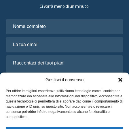
Ci vorrà meno di un minuto!
Nome completo
La tua email
Raccontaci dei tuoi piani
Gestisci il consenso
Per offrire le migliori esperienze, utilizziamo tecnologie come i cookie per
memorizzare e/o accedere alle informazioni del dispositivo. Acconsentire a
queste tecnologie ci permetterà di elaborare dati come il comportamento di
navigazione o ID unici su questo sito. Non acconsentire o revocare il
consenso potrebbe influire negativamente su alcune funzionalità e
caratteristiche.
Ho letto e accetto l’
Informativa sulla privacy
di OsaBus