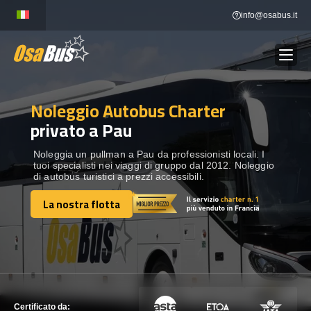
Skip
info@osabus.it
to
content
Noleggio Autobus Charter
Show dropdown
NOLEGGIO AUTOBUS
privato a Pau
Show dropdown
DESTINAZIONI
Noleggia un pullman a Pau da professionisti locali. I
tuoi specialisti nei viaggi di gruppo dal 2012. Noleggio
di autobus turistici a prezzi accessibili.
FLOTTA
La nostra flotta
La nostra flotta
METTITI IN CONTATTO
METTITI IN CONTATTO
Certificato da: