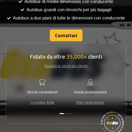
Autobus di medie dimensioni con conducente
Autobus grandi con rimorchi per più bagagli
Autobus a due piani di tutte le dimensioni con conducente
Contattaci
Contattaci
Fidato da oltre
35,000+
clienti
Guarda le storie dei clienti
Veicoli confortevoli
Autisti professionisti
Garanzi
La nostra flotta
Altre destinazioni
Co