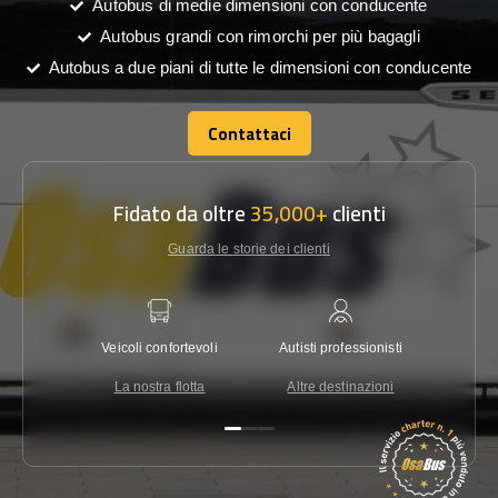
Autobus di medie dimensioni con conducente
Autobus grandi con rimorchi per più bagagli
Autobus a due piani di tutte le dimensioni con conducente
Contattaci
Contattaci
Fidato da oltre
35,000+
clienti
Guarda le storie dei clienti
Veicoli confortevoli
Autisti professionisti
Garanzi
La nostra flotta
Altre destinazioni
Co