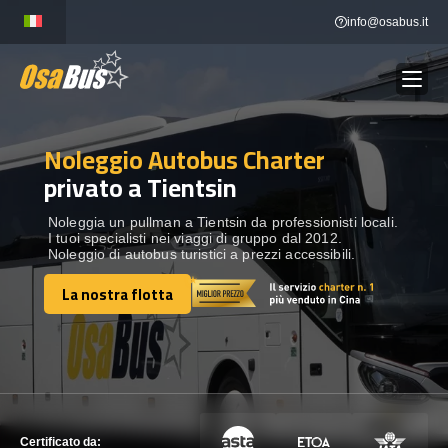
Skip
info@osabus.it
to
content
Noleggio Autobus Charter
Show dropdown
NOLEGGIO AUTOBUS
privato a Tientsin
Show dropdown
DESTINAZIONI
Noleggia un pullman a Tientsin da professionisti locali.
I tuoi specialisti nei viaggi di gruppo dal 2012.
Noleggio di autobus turistici a prezzi accessibili.
FLOTTA
La nostra flotta
La nostra flotta
METTITI IN CONTATTO
METTITI IN CONTATTO
Certificato da: