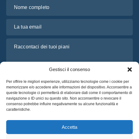
Nome completo
La tua email
Raccontaci dei tuoi piani
Gestisci il consenso
Per offrire le migliori esperienze, utilizziamo tecnologie come i cookie per
memorizzare e/o accedere alle informazioni del dispositivo. Acconsentire a
queste tecnologie ci permetterà di elaborare dati come il comportamento di
navigazione o ID unici su questo sito. Non acconsentire o revocare il
consenso potrebbe influire negativamente su alcune funzionalità e
Ho letto e accetto l’
Informativa sulla privacy
di OsaBus
caratteristiche.
Richiedi un preventivo
Richiedi un preventivo
Accetta