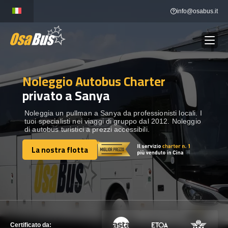
Skip
info@osabus.it
to
content
Noleggio Autobus Charter
Show dropdown
NOLEGGIO AUTOBUS
privato a Sanya
Show dropdown
DESTINAZIONI
Noleggia un pullman a Sanya da professionisti locali. I
tuoi specialisti nei viaggi di gruppo dal 2012. Noleggio
di autobus turistici a prezzi accessibili.
FLOTTA
La nostra flotta
La nostra flotta
METTITI IN CONTATTO
METTITI IN CONTATTO
Certificato da: