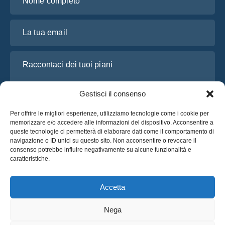
La tua email
Raccontaci dei tuoi piani
Gestisci il consenso
Per offrire le migliori esperienze, utilizziamo tecnologie come i cookie per
memorizzare e/o accedere alle informazioni del dispositivo. Acconsentire a
queste tecnologie ci permetterà di elaborare dati come il comportamento di
navigazione o ID unici su questo sito. Non acconsentire o revocare il
consenso potrebbe influire negativamente su alcune funzionalità e
caratteristiche.
Ho letto e accetto l’
Informativa sulla privacy
di OsaBus
Richiedi un preventivo
Accetta
Richiedi un preventivo
Nega
Italiano