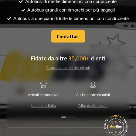
Autobus di medie dimensioni con conducente
Autobus grandi con rimorchi per più bagagli
Autobus a due piani di tutte le dimensioni con conducente
Contattaci
Contattaci
Fidato da oltre
35,000+
clienti
Guarda le storie dei clienti
Veicoli confortevoli
Autisti professionisti
Garanzi
La nostra flotta
Altre destinazioni
Co