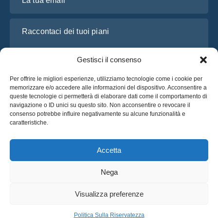
Raccontaci dei tuoi piani
Gestisci il consenso
Per offrire le migliori esperienze, utilizziamo tecnologie come i cookie per
memorizzare e/o accedere alle informazioni del dispositivo. Acconsentire a
queste tecnologie ci permetterà di elaborare dati come il comportamento di
navigazione o ID unici su questo sito. Non acconsentire o revocare il
consenso potrebbe influire negativamente su alcune funzionalità e
caratteristiche.
Ho letto e accetto l’
Informativa sulla privacy
di OsaBus
Richiedi un preventivo
Accetta
Richiedi un preventivo
Nega
Italiano
Visualizza preferenze
© 2025 OsaBus © Tutti i Diritti Riservati.
Politica Sulla Riservatezza
Termini & Condizioni
Notizie
Politica Sulla Riservatezza