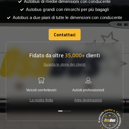
Autobus di medie dimensioni con conducente
Autobus grandi con rimorchi per più bagagli
Autobus a due piani di tutte le dimensioni con conducente
Contattaci
Contattaci
Fidato da oltre
35,000+
clienti
Guarda le storie dei clienti
Veicoli confortevoli
Autisti professionisti
Garanzi
La nostra flotta
Altre destinazioni
Co