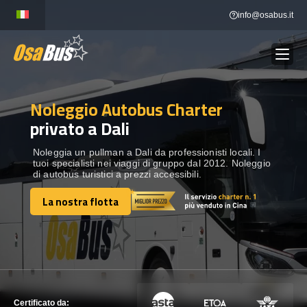
Skip
info@osabus.it
to
content
Noleggio Autobus Charter
Show dropdown
NOLEGGIO AUTOBUS
privato a Dali
Show dropdown
DESTINAZIONI
Noleggia un pullman a Dali da professionisti locali. I
tuoi specialisti nei viaggi di gruppo dal 2012. Noleggio
di autobus turistici a prezzi accessibili.
FLOTTA
La nostra flotta
La nostra flotta
METTITI IN CONTATTO
METTITI IN CONTATTO
Certificato da: