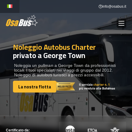
Skip
info@osabus.it
to
content
Noleggio Autobus Charter
Show dropdown
NOLEGGIO AUTOBUS
privato a George Town
Show dropdown
DESTINAZIONI
Noleggia un pullman a George Town da professionisti
locali. I tuoi specialisti nei viaggi di gruppo dal 2012.
Noleggio di autobus turistici a prezzi accessibili.
FLOTTA
La nostra flotta
La nostra flotta
METTITI IN CONTATTO
METTITI IN CONTATTO
Certificato da: