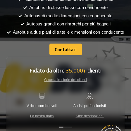
Autobus di classe lusso con conducente
Autobus di medie dimensioni con conducente
Autobus grandi con rimorchi per più bagagli
Autobus a due piani di tutte le dimensioni con conducente
Contattaci
Contattaci
Fidato da oltre
35,000+
clienti
Guarda le storie dei clienti
Veicoli confortevoli
Autisti professionisti
Garanzi
La nostra flotta
Altre destinazioni
Co