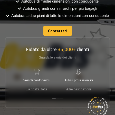
Autobus di medie dimensioni con conducente
Autobus grandi con rimorchi per più bagagli
Autobus a due piani di tutte le dimensioni con conducente
Contattaci
Contattaci
Fidato da oltre
35,000+
clienti
Guarda le storie dei clienti
Veicoli confortevoli
Autisti professionisti
Garanzi
La nostra flotta
Altre destinazioni
Co