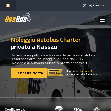
Skip
info@osabus.it
to
content
Noleggio Autobus Charter
Show dropdown
NOLEGGIO AUTOBUS
privato a Nassau
Show dropdown
DESTINAZIONI
Noleggia un pullman a Nassau da professionisti locali.
I tuoi specialisti nei viaggi di gruppo dal 2012.
Noleggio di autobus turistici a prezzi accessibili.
FLOTTA
La nostra flotta
La nostra flotta
METTITI IN CONTATTO
METTITI IN CONTATTO
Certificato da: