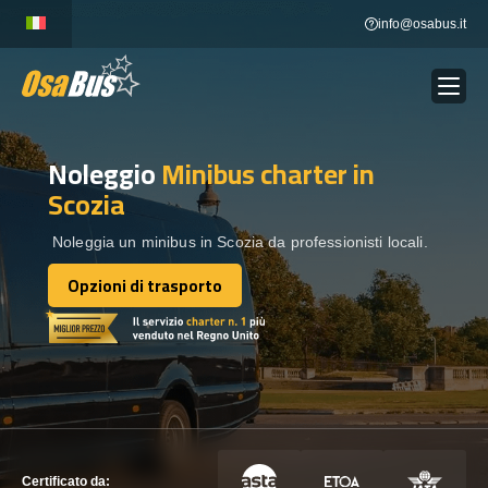
Skip
info@osabus.it
to
content
Noleggio
Minibus charter
in
Show dropdown
NOLEGGIO AUTOBUS
Scozia
Show dropdown
DESTINAZIONI
Noleggia un minibus in Scozia da professionisti locali.
Opzioni di trasporto
Opzioni di trasporto
FLOTTA
METTITI IN CONTATTO
METTITI IN CONTATTO
Certificato da: