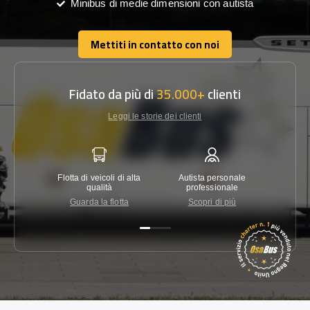
Minibus di medie dimensioni con autista
Mettiti in contatto con noi
Mettiti in contatto con noi
Fidato da più di
35.000+
clienti
Leggi le storie dei clienti
Flotta di veicoli di alta
Autista personale
Garanzi
qualità
professionale
Guarda la flotta
Scopri di più
Co