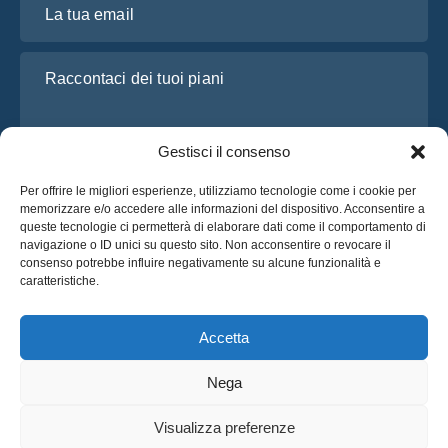
Raccontaci dei tuoi piani
Gestisci il consenso
Per offrire le migliori esperienze, utilizziamo tecnologie come i cookie per
memorizzare e/o accedere alle informazioni del dispositivo. Acconsentire a
queste tecnologie ci permetterà di elaborare dati come il comportamento di
navigazione o ID unici su questo sito. Non acconsentire o revocare il
consenso potrebbe influire negativamente su alcune funzionalità e
Ho letto e accetto l’
Informativa sulla privacy
di OsaBus
caratteristiche.
Richiedi un preventivo
Richiedi un preventivo
Accetta
Nega
Italiano
Visualizza preferenze
© 2025 OsaBus © Tutti i Diritti Riservati.