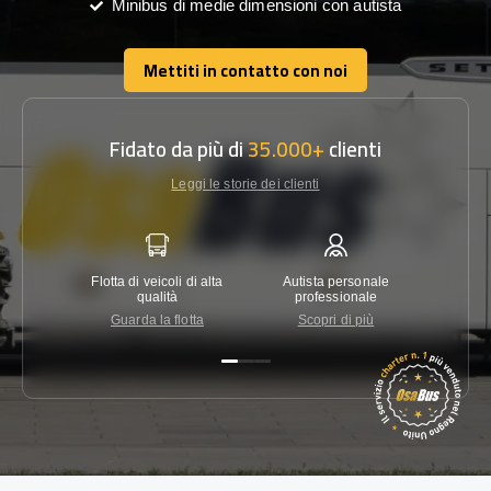
Minibus di medie dimensioni con autista
Mettiti in contatto con noi
Mettiti in contatto con noi
Fidato da più di
35.000+
clienti
Leggi le storie dei clienti
Flotta di veicoli di alta
Autista personale
Garanzi
qualità
professionale
Guarda la flotta
Scopri di più
Co