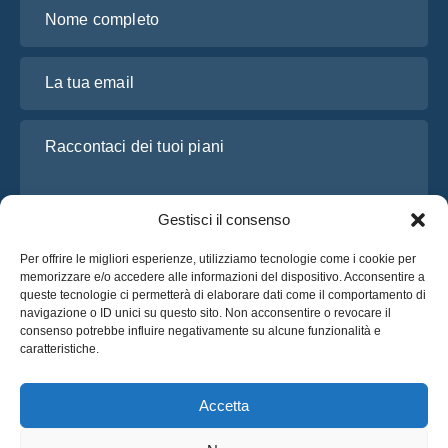
Nome completo
La tua email
Raccontaci dei tuoi piani
Gestisci il consenso
Per offrire le migliori esperienze, utilizziamo tecnologie come i cookie per
memorizzare e/o accedere alle informazioni del dispositivo. Acconsentire a
queste tecnologie ci permetterà di elaborare dati come il comportamento di
navigazione o ID unici su questo sito. Non acconsentire o revocare il
consenso potrebbe influire negativamente su alcune funzionalità e
Ho letto e accetto l’
Informativa sulla privacy
di OsaBus
caratteristiche.
Richiedi un preventivo
Richiedi un preventivo
Accetta