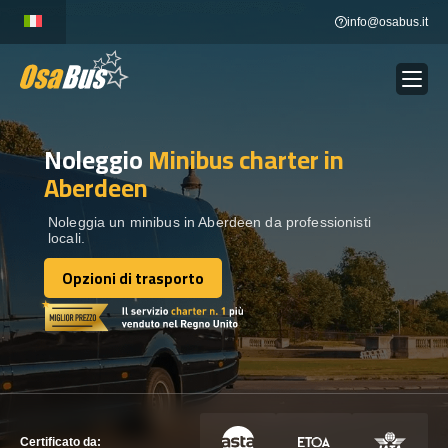
Skip
info@osabus.it
to
content
Noleggio
Minibus charter
in
Show dropdown
NOLEGGIO AUTOBUS
Aberdeen
Show dropdown
DESTINAZIONI
Noleggia un minibus in Aberdeen da professionisti
locali.
Opzioni di trasporto
FLOTTA
Opzioni di trasporto
METTITI IN CONTATTO
METTITI IN CONTATTO
Certificato da: