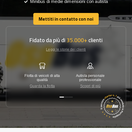
Minibus di medie dimensioni con autista
Mettiti in contatto con noi
Mettiti in contatto con noi
Fidato da più di
35.000+
clienti
Leggi le storie dei clienti
Flotta di veicoli di alta
Autista personale
Garanzi
qualità
professionale
Guarda la flotta
Scopri di più
Co