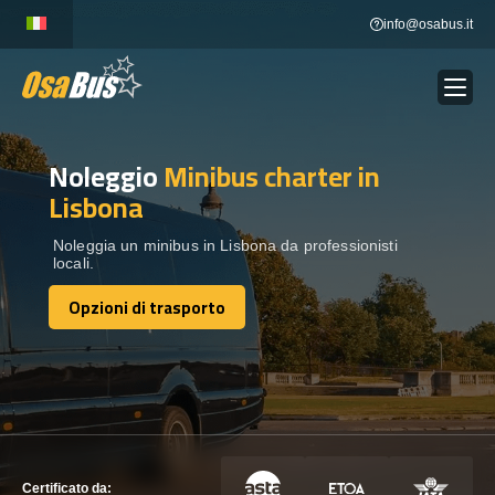
Skip
info@osabus.it
to
content
Noleggio
Minibus charter
in
Show dropdown
NOLEGGIO AUTOBUS
Lisbona
Show dropdown
DESTINAZIONI
Noleggia un minibus in Lisbona da professionisti
locali.
Opzioni di trasporto
FLOTTA
Opzioni di trasporto
METTITI IN CONTATTO
METTITI IN CONTATTO
Certificato da: