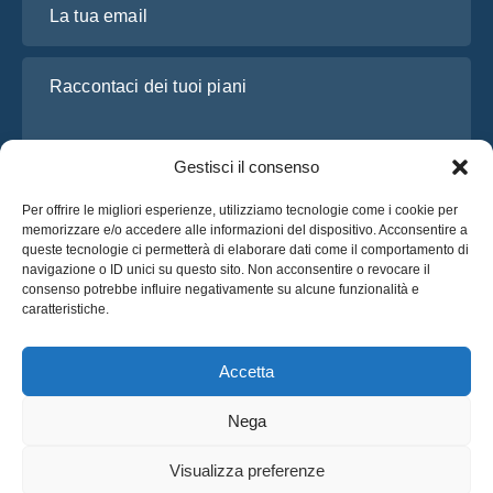
Raccontaci dei tuoi piani
Gestisci il consenso
Per offrire le migliori esperienze, utilizziamo tecnologie come i cookie per
memorizzare e/o accedere alle informazioni del dispositivo. Acconsentire a
queste tecnologie ci permetterà di elaborare dati come il comportamento di
navigazione o ID unici su questo sito. Non acconsentire o revocare il
consenso potrebbe influire negativamente su alcune funzionalità e
Ho letto e accetto l’
Informativa sulla privacy
di OsaBus
caratteristiche.
Richiedi un preventivo
Richiedi un preventivo
Accetta
Nega
Italiano
Visualizza preferenze
© 2025 OsaBus © Tutti i Diritti Riservati.