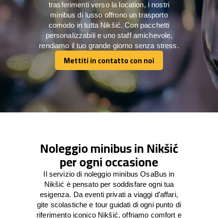
trasferimenti verso la location, i nostri
minibus di lusso offrono un trasporto
comodo in tutta Nikšić. Con pacchetti
personalizzabili e uno staff amichevole,
rendiamo il tuo grande giorno senza stress.
Mettiti in contatto con noi
Mettiti in contatto con noi
Noleggio minibus in Nikšić
per ogni occasione
Il servizio di noleggio minibus OsaBus in
Nikšić è pensato per soddisfare ogni tua
esigenza. Da eventi privati a viaggi d’affari,
gite scolastiche e tour guidati di ogni punto di
riferimento iconico Nikšić, offriamo comfort e