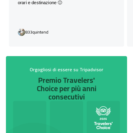
orari e destinazione 🙂
833quintend
Orgogliosi di essere su Tripadvisor
Premio Travelers'
Choice per più anni
consecutivi