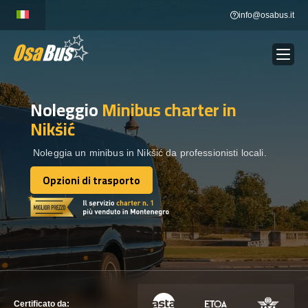
Skip
info@osabus.it
to
content
Noleggio
Minibus charter
in
Show dropdown
NOLEGGIO AUTOBUS
Nikšić
Show dropdown
DESTINAZIONI
Noleggia un minibus in Nikšić da professionisti locali.
Opzioni di trasporto
Opzioni di trasporto
FLOTTA
METTITI IN CONTATTO
METTITI IN CONTATTO
Certificato da: