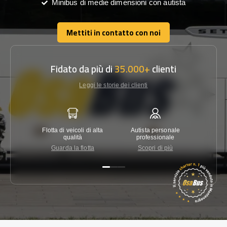
Minibus di medie dimensioni con autista
Mettiti in contatto con noi
Mettiti in contatto con noi
Fidato da più di
35.000+
clienti
Leggi le storie dei clienti
Flotta di veicoli di alta
Autista personale
Garanzi
qualità
professionale
Guarda la flotta
Scopri di più
Co