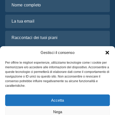
Nome completo
La tua email
Raccontaci dei tuoi piani
Gestisci il consenso
Per offrire le migliori esperienze, utilizziamo tecnologie come i cookie per
memorizzare e/o accedere alle informazioni del dispositivo. Acconsentire a
queste tecnologie ci permetterà di elaborare dati come il comportamento di
navigazione o ID unici su questo sito. Non acconsentire o revocare il
consenso potrebbe influire negativamente su alcune funzionalità e
caratteristiche.
Ho letto e accetto l’
Informativa sulla privacy
di OsaBus
Richiedi un preventivo
Accetta
Richiedi un preventivo
Nega