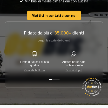
Minibus di medie dimensioni con autista
Mettiti in contatto con noi
Mettiti in contatto con noi
Fidato da più di
35.000+
clienti
Leggi le storie dei clienti
Flotta di veicoli di alta
Autista personale
Garanzi
qualità
professionale
Guarda la flotta
Scopri di più
Co