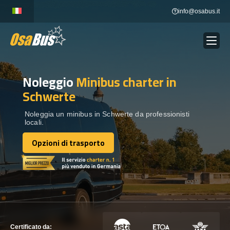
Skip
info@osabus.it
to
content
Noleggio
Minibus charter
in
Show dropdown
NOLEGGIO AUTOBUS
Schwerte
Show dropdown
DESTINAZIONI
Noleggia un minibus in Schwerte da professionisti
locali.
Opzioni di trasporto
FLOTTA
Opzioni di trasporto
METTITI IN CONTATTO
METTITI IN CONTATTO
Certificato da: