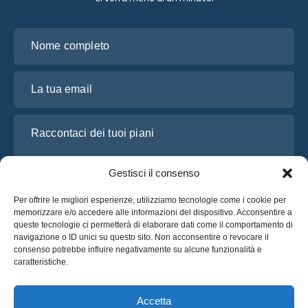
Nome completo
La tua email
Raccontaci dei tuoi piani
Gestisci il consenso
Per offrire le migliori esperienze, utilizziamo tecnologie come i cookie per
memorizzare e/o accedere alle informazioni del dispositivo. Acconsentire a
queste tecnologie ci permetterà di elaborare dati come il comportamento di
navigazione o ID unici su questo sito. Non acconsentire o revocare il
consenso potrebbe influire negativamente su alcune funzionalità e
caratteristiche.
Ho letto e accetto l’
Informativa sulla privacy
di OsaBus
Richiedi un preventivo
Accetta
Richiedi un preventivo