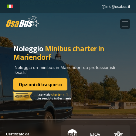
Skip
info@osabus.it
to
content
Noleggio
Minibus charter
in
Show dropdown
NOLEGGIO AUTOBUS
Mariendorf
Show dropdown
DESTINAZIONI
Noleggia un minibus in Mariendorf da professionisti
locali.
Opzioni di trasporto
FLOTTA
Opzioni di trasporto
METTITI IN CONTATTO
METTITI IN CONTATTO
Certificato da: