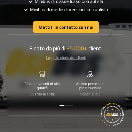
Minibus di classe lusso con autista
Minibus di medie dimensioni con autista
Mettiti in contatto con noi
Mettiti in contatto con noi
Fidato da più di
35.000+
clienti
Leggi le storie dei clienti
Flotta di veicoli di alta
Autista personale
Garanzi
qualità
professionale
Guarda la flotta
Scopri di più
Co