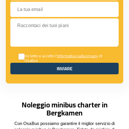
La tua email
Raccontaci dei tuoi piani
Ho letto e accetto l’
Informativa sulla privacy
di
OsaBus
INVIARE
INVIARE
Noleggio minibus charter in
Bergkamen
Con OsaBus possiamo garantire il miglior servizio di