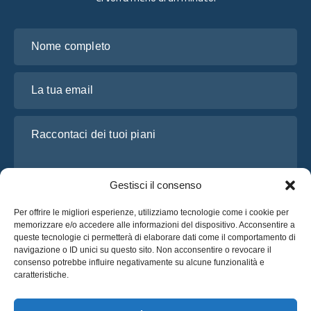
Nome completo
La tua email
Raccontaci dei tuoi piani
Gestisci il consenso
Per offrire le migliori esperienze, utilizziamo tecnologie come i cookie per
memorizzare e/o accedere alle informazioni del dispositivo. Acconsentire a
queste tecnologie ci permetterà di elaborare dati come il comportamento di
navigazione o ID unici su questo sito. Non acconsentire o revocare il
consenso potrebbe influire negativamente su alcune funzionalità e
Ho letto e accetto l’
Informativa sulla privacy
di OsaBus
caratteristiche.
Richiedi un preventivo
Richiedi un preventivo