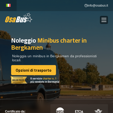
Skip
info@osabus.it
to
content
Noleggio
Minibus charter
in
Show dropdown
NOLEGGIO AUTOBUS
Bergkamen
Show dropdown
DESTINAZIONI
Noleggia un minibus in Bergkamen da professionisti
locali.
Opzioni di trasporto
FLOTTA
Opzioni di trasporto
METTITI IN CONTATTO
METTITI IN CONTATTO
Certificato da: