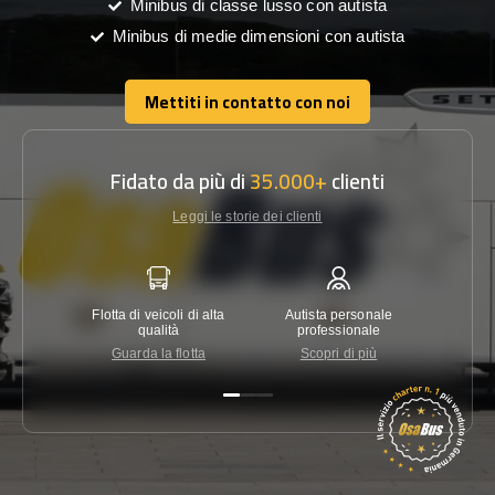
Minibus di classe lusso con autista
Minibus di medie dimensioni con autista
Mettiti in contatto con noi
Mettiti in contatto con noi
Fidato da più di
35.000+
clienti
Leggi le storie dei clienti
Flotta di veicoli di alta
Autista personale
Garanzi
qualità
professionale
Guarda la flotta
Scopri di più
Co