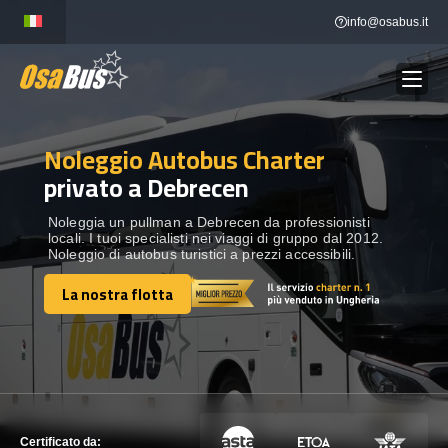
Skip
info@osabus.it
to
content
Noleggio Autobus Charter
Show dropdown
NOLEGGIO AUTOBUS
privato a Debrecen
Show dropdown
DESTINAZIONI
Noleggia un pullman a Debrecen da professionisti
locali. I tuoi specialisti nei viaggi di gruppo dal 2012.
Noleggio di autobus turistici a prezzi accessibili.
FLOTTA
La nostra flotta
La nostra flotta
METTITI IN CONTATTO
METTITI IN CONTATTO
Certificato da: