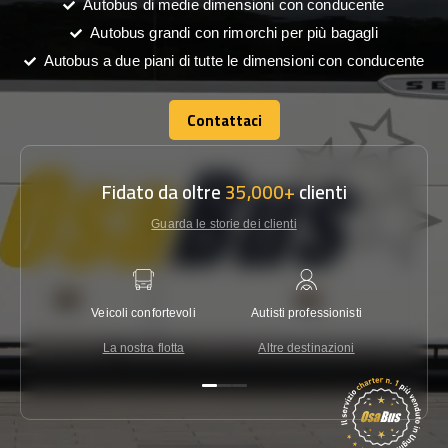
Autobus di medie dimensioni con conducente
Autobus grandi con rimorchi per più bagagli
Autobus a due piani di tutte le dimensioni con conducente
Contattaci
Contattaci
Fidato da oltre
35,000+
clienti
Guarda le storie dei clienti
Veicoli confortevoli
Autisti professionisti
Garanzi
La nostra flotta
Altre destinazioni
Co