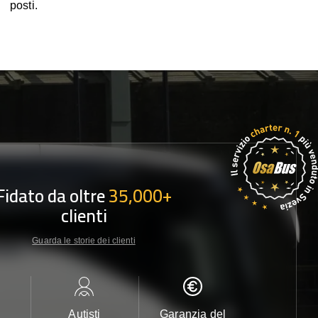
posti.
Fidato da oltre
35,000+
clienti
Guarda le storie dei clienti
Autisti
Garanzia del
Assistenza c