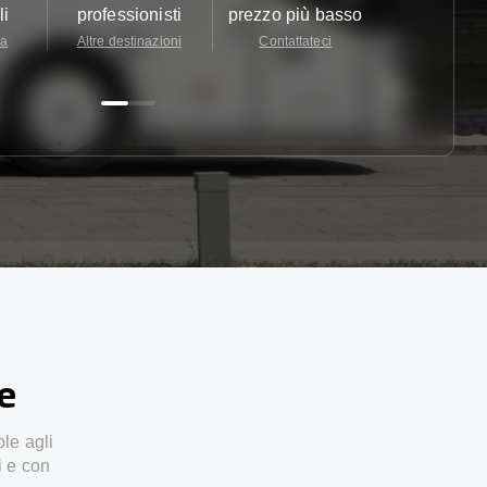
li
professionisti
prezzo più basso
24/7
ta
Altre destinazioni
Contattateci
Contattate
ze
ole agli
i e con