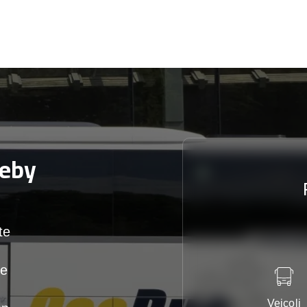
eby
te
te
Veicoli