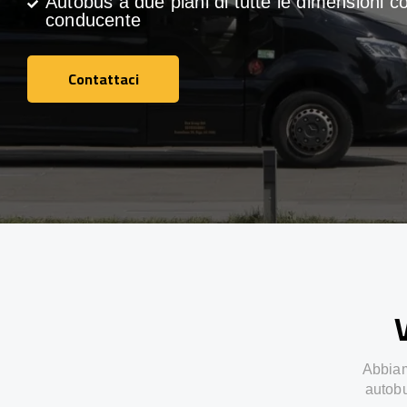
Autobus a due piani di tutte le dimensioni c
conducente
Contattaci
Contattaci
V
Abbiamo
autobu