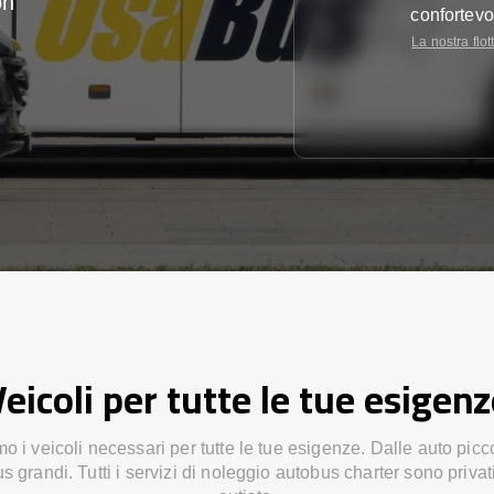
on
confortevo
La nostra flot
eicoli per tutte le tue esigen
 i veicoli necessari per tutte le tue esigenze. Dalle auto picc
s grandi. Tutti i servizi di noleggio autobus charter sono privat