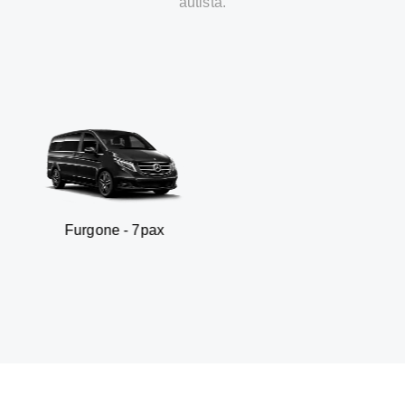
autista.
gone - 7pax
SUV 