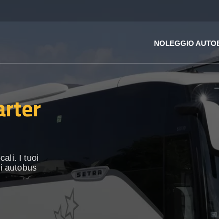
NOLEGGIO AUTO
arter
li. I tuoi
di autobus