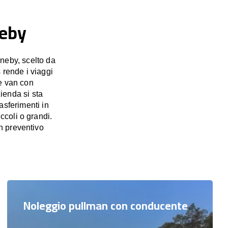
neby
neby, scelto da
 rende i viaggi
e van con
zienda si sta
asferimenti in
ccoli o grandi.
n preventivo
Noleggio pullman con conducente