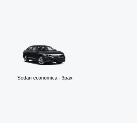
 economica - 3pax
Fur