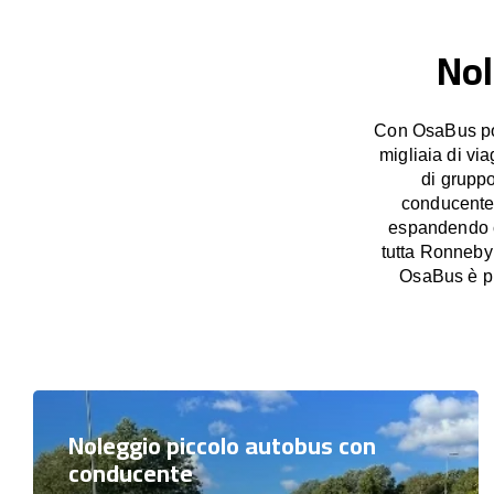
Nol
Con OsaBus pos
migliaia di vi
di grupp
conducente, 
espandendo co
tutta Ronneby 
OsaBus è pr
Noleggio piccolo autobus con
conducente