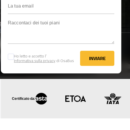
La tua email
Raccontaci dei tuoi piani
Ho letto e accetto l’
INVIARE
Informativa sulla privacy
di OsaBus
INVIARE
Certificato da: