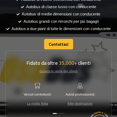
Autobus di classe lusso con conducente
Autobus di medie dimensioni con conducente
Autobus grandi con rimorchi per più bagagli
Autobus a due piani di tutte le dimensioni con conducente
Contattaci
Contattaci
Fidato da oltre
35,000+
clienti
Guarda le storie dei clienti
Veicoli confortevoli
Autisti professionisti
Garanzi
La nostra flotta
Altre destinazioni
Co