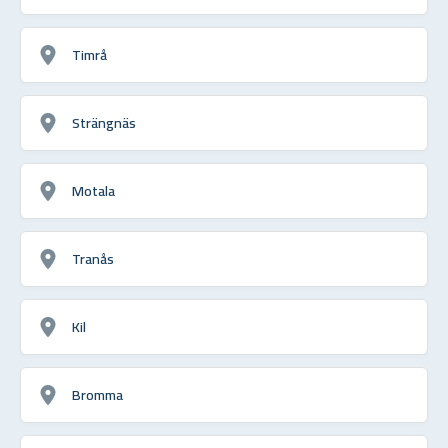
Timrå
Strängnäs
Motala
Tranås
Kil
Bromma