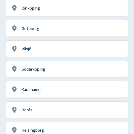
Jönköping
Göteborg
Växjö
Söderköping
Karlshamn
Borås
Helsingborg