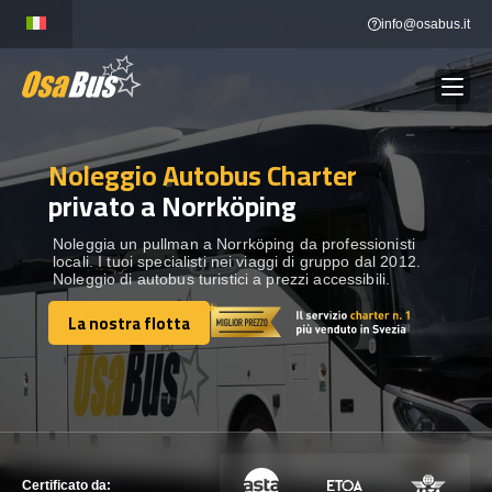
Skip
info@osabus.it
to
content
Noleggio Autobus Charter
Show dropdown
NOLEGGIO AUTOBUS
privato a Norrköping
Show dropdown
DESTINAZIONI
Noleggia un pullman a Norrköping da professionisti
locali. I tuoi specialisti nei viaggi di gruppo dal 2012.
Noleggio di autobus turistici a prezzi accessibili.
FLOTTA
La nostra flotta
La nostra flotta
METTITI IN CONTATTO
METTITI IN CONTATTO
Certificato da: