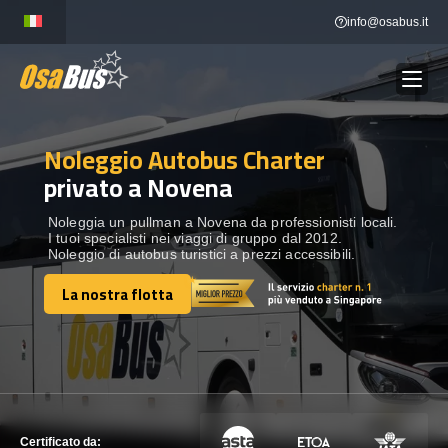
Skip
info@osabus.it
to
content
Noleggio Autobus Charter
Show dropdown
NOLEGGIO AUTOBUS
privato a Novena
Show dropdown
DESTINAZIONI
Noleggia un pullman a Novena da professionisti locali.
I tuoi specialisti nei viaggi di gruppo dal 2012.
Noleggio di autobus turistici a prezzi accessibili.
FLOTTA
La nostra flotta
La nostra flotta
METTITI IN CONTATTO
METTITI IN CONTATTO
Certificato da: