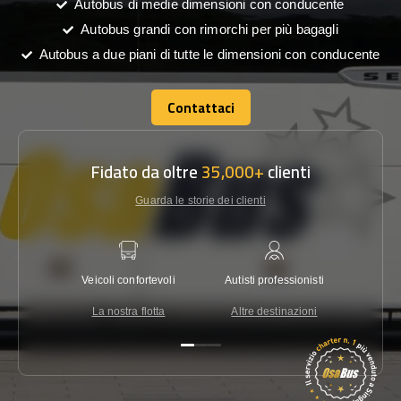
Autobus di medie dimensioni con conducente
Autobus grandi con rimorchi per più bagagli
Autobus a due piani di tutte le dimensioni con conducente
Contattaci
Contattaci
Fidato da oltre
35,000+
clienti
Guarda le storie dei clienti
Veicoli confortevoli
Autisti professionisti
Garanzi
La nostra flotta
Altre destinazioni
Co