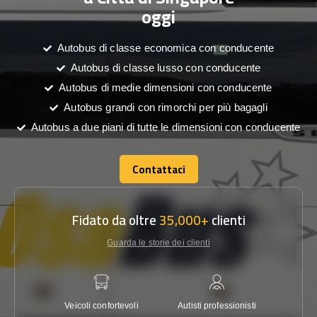
oggi
Autobus di classe economica con conducente
Autobus di classe lusso con conducente
Autobus di medie dimensioni con conducente
Autobus grandi con rimorchi per più bagagli
Autobus a due piani di tutte le dimensioni con conducente
Contattaci
Contattaci
Fidato da oltre
35,000+
clienti
Guarda le storie dei clienti
Veicoli confortevoli
Autisti professionisti
Garanzi