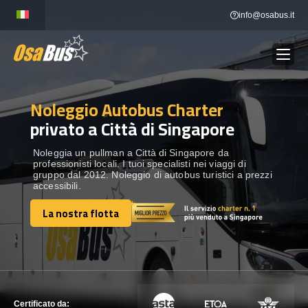
Skip
info@osabus.it
to
content
Noleggio Autobus Charter
Show dropdown
NOLEGGIO AUTOBUS
privato a Città di Singapore
Show dropdown
DESTINAZIONI
Noleggia un pullman a Città di Singapore da
professionisti locali. I tuoi specialisti nei viaggi di
gruppo dal 2012. Noleggio di autobus turistici a prezzi
accessibili.
FLOTTA
La nostra flotta
La nostra flotta
METTITI IN CONTATTO
METTITI IN CONTATTO
Certificato da: