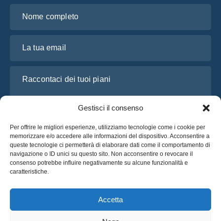
Nome completo
La tua email
Raccontaci dei tuoi piani
Gestisci il consenso
Per offrire le migliori esperienze, utilizziamo tecnologie come i cookie per
memorizzare e/o accedere alle informazioni del dispositivo. Acconsentire a
queste tecnologie ci permetterà di elaborare dati come il comportamento di
navigazione o ID unici su questo sito. Non acconsentire o revocare il
consenso potrebbe influire negativamente su alcune funzionalità e
caratteristiche.
Ho letto e accetto l’
Informativa sulla privacy
di OsaBus
Richiedi un preventivo
Accetta
Richiedi un preventivo