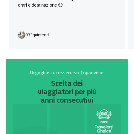
orari e destinazione 🙂
833quintend
Orgogliosi di essere su Tripadvisor
Scelta dei
viaggiatori per più
anni consecutivi