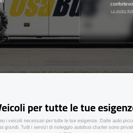
on
confortevo
La nostra flot
eicoli per tutte le tue esigen
 i veicoli necessari per tutte le tue esigenze. Dalle auto picc
s grandi. Tutti i servizi di noleggio autobus charter sono privat