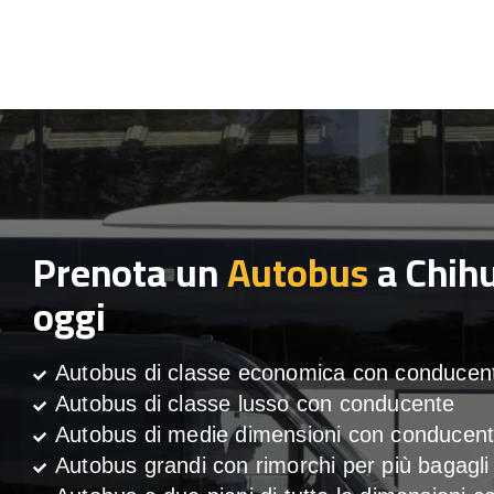
Prenota un
Autobus
a Chih
oggi
Autobus di classe economica con conducen
Autobus di classe lusso con conducente
Autobus di medie dimensioni con conducen
Autobus grandi con rimorchi per più bagagli