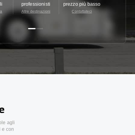
li
professionisti
prezzo più basso
24/7
ta
Altre destinazioni
Contattateci
Contattate
ze
ole agli
i e con