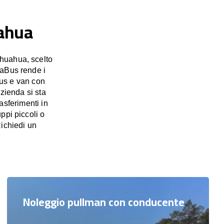
uahua
ihuahua, scelto
saBus rende i
bus e van con
azienda si sta
asferimenti in
ppi piccoli o
Richiedi un
Noleggio pullman con conducente