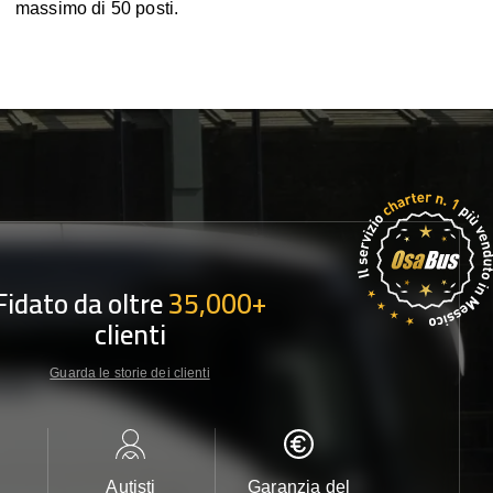
massimo di 50 posti.
Fidato da oltre
35,000+
clienti
Guarda le storie dei clienti
Autisti
Garanzia del
Assistenza c