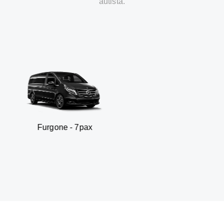
autista.
gone - 7pax
SUV