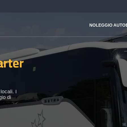
NOLEGGIO AUTO
arter
ocali. I
gio di