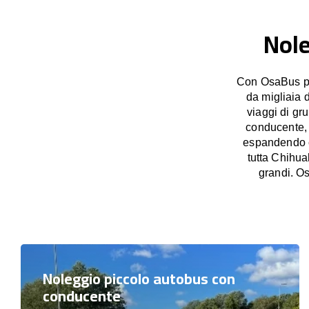
Nole
Con OsaBus pos
da migliaia 
viaggi di gr
conducente, o
espandendo co
tutta Chihua
grandi. Os
Noleggio piccolo autobus con
conducente