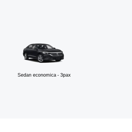
n economica - 3pax
Fur