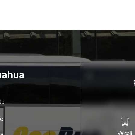
uahua
te
te
Veicoli