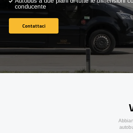
Autobus a due piani di tutte le dimensioni c
conducente
Contattaci
Contattaci
V
Abbiamo
autobu