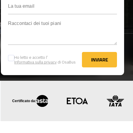
La tua email
Raccontaci dei tuoi piani
Ho letto e accetto l’
INVIARE
Informativa sulla privacy
di OsaBus
INVIARE
Certificato da: