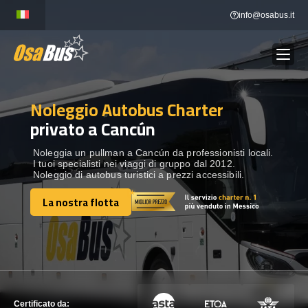
Skip
info@osabus.it
to
content
Noleggio Autobus Charter
Show dropdown
NOLEGGIO AUTOBUS
privato a Cancún
Show dropdown
DESTINAZIONI
Noleggia un pullman a Cancún da professionisti locali.
I tuoi specialisti nei viaggi di gruppo dal 2012.
Noleggio di autobus turistici a prezzi accessibili.
FLOTTA
La nostra flotta
La nostra flotta
METTITI IN CONTATTO
METTITI IN CONTATTO
Certificato da: