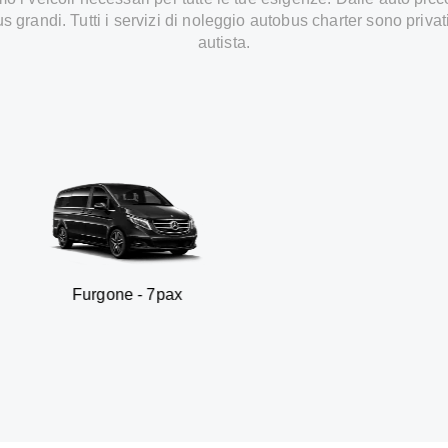
s grandi. Tutti i servizi di noleggio autobus charter sono privat
autista.
gone - 7pax
SUV