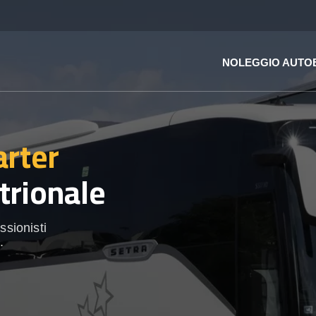
NOLEGGIO AUTO
arter
ntrionale
ssionisti
.