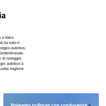
ia
a Italia
i da tutto il
leggio autobus,
Settentrionale.
i di noleggio
eggio autobus a
scelta migliore
Noleggio pullman con conducente