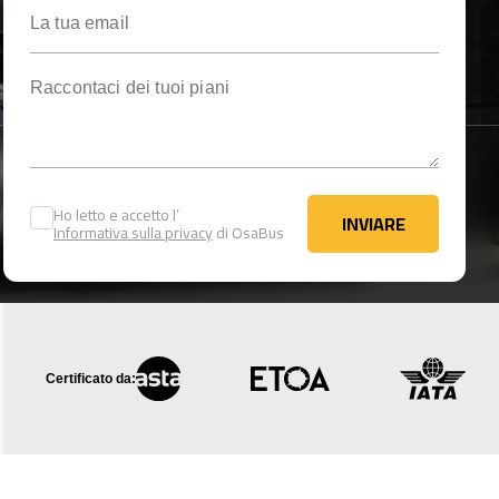
La tua email
Raccontaci dei tuoi piani
Ho letto e accetto l’
INVIARE
Informativa sulla privacy
di OsaBus
INVIARE
Certificato da: