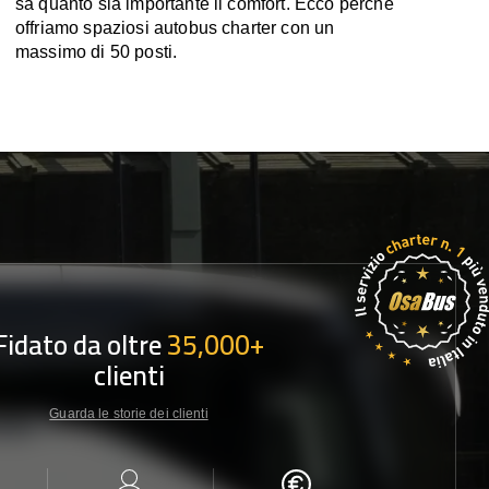
sa quanto sia importante il comfort. Ecco perché
offriamo spaziosi autobus charter con un
massimo di 50 posti.
Fidato da oltre
35,000+
clienti
Guarda le storie dei clienti