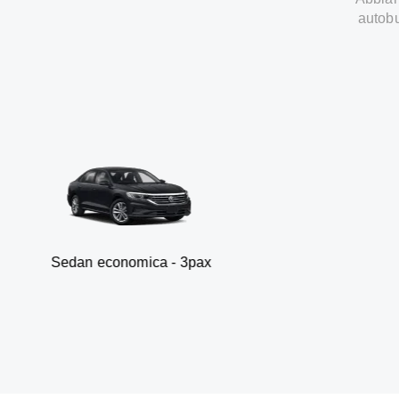
autobu
n economica - 3pax
Fur