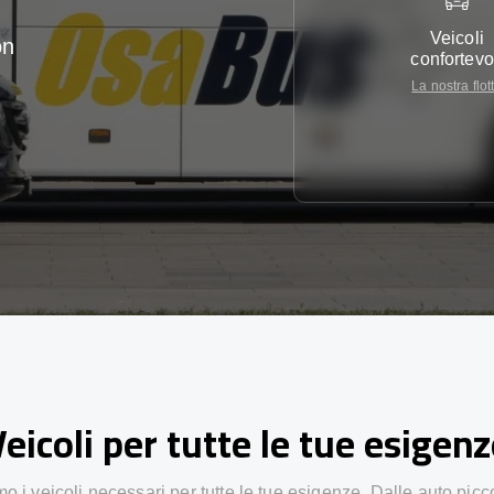
Veicoli
on
confortevo
La nostra flot
eicoli per tutte le tue esigen
 i veicoli necessari per tutte le tue esigenze. Dalle auto picc