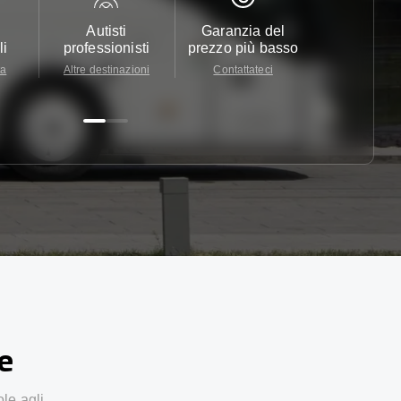
Autisti
Garanzia del
Assistenza c
li
professionisti
prezzo più basso
24/7
ta
Altre destinazioni
Contattateci
Contattate
ze
ole agli