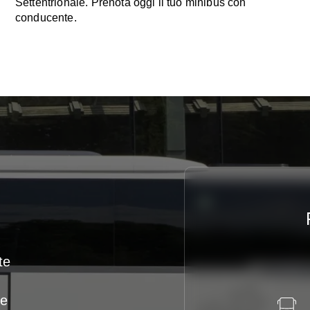
Settentrionale. Prenota oggi il tuo minibus con
conducente.
te
te