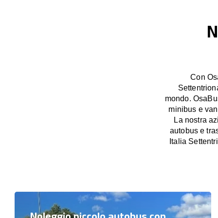
N
Con Osa
Settentriona
mondo. OsaBus 
minibus e van 
La nostra az
autobus e tras
Italia Settent
Noleggio piccolo autobus con