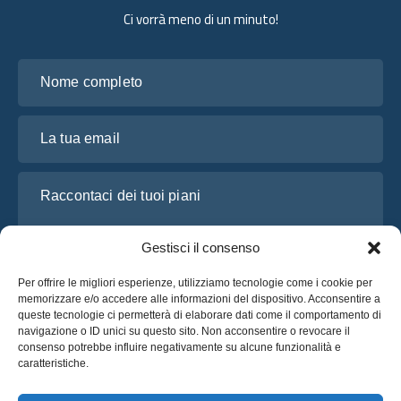
Ci vorrà meno di un minuto!
Nome completo
La tua email
Raccontaci dei tuoi piani
Gestisci il consenso
Per offrire le migliori esperienze, utilizziamo tecnologie come i cookie per
memorizzare e/o accedere alle informazioni del dispositivo. Acconsentire a
queste tecnologie ci permetterà di elaborare dati come il comportamento di
navigazione o ID unici su questo sito. Non acconsentire o revocare il
consenso potrebbe influire negativamente su alcune funzionalità e
caratteristiche.
Ho letto e accetto l’
Informativa sulla privacy
di OsaBus