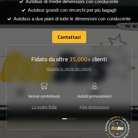
Autobus di medie dimensioni con conducente
Autobus grandi con rimorchi per più bagagli
Autobus a due piani di tutte le dimensioni con conducente
Contattaci
Contattaci
Fidato da oltre
35,000+
clienti
Guarda le storie dei clienti
Veicoli confortevoli
Autisti professionisti
Garanzi
La nostra flotta
Altre destinazioni
Co