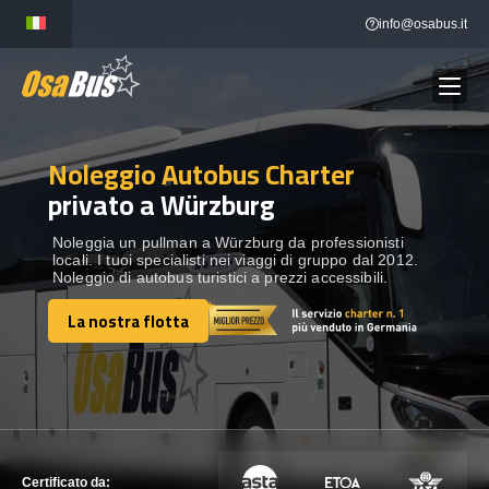
Skip
info@osabus.it
to
content
Noleggio Autobus Charter
Show dropdown
NOLEGGIO AUTOBUS
privato a Würzburg
Show dropdown
DESTINAZIONI
Noleggia un pullman a Würzburg da professionisti
locali. I tuoi specialisti nei viaggi di gruppo dal 2012.
Noleggio di autobus turistici a prezzi accessibili.
FLOTTA
La nostra flotta
La nostra flotta
METTITI IN CONTATTO
METTITI IN CONTATTO
Certificato da: