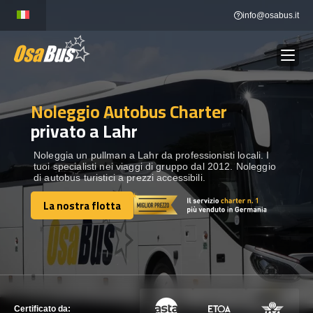
Skip
info@osabus.it
to
content
Noleggio Autobus Charter
Show dropdown
NOLEGGIO AUTOBUS
privato a Lahr
Show dropdown
DESTINAZIONI
Noleggia un pullman a Lahr da professionisti locali. I
tuoi specialisti nei viaggi di gruppo dal 2012. Noleggio
di autobus turistici a prezzi accessibili.
FLOTTA
La nostra flotta
La nostra flotta
METTITI IN CONTATTO
METTITI IN CONTATTO
Certificato da: