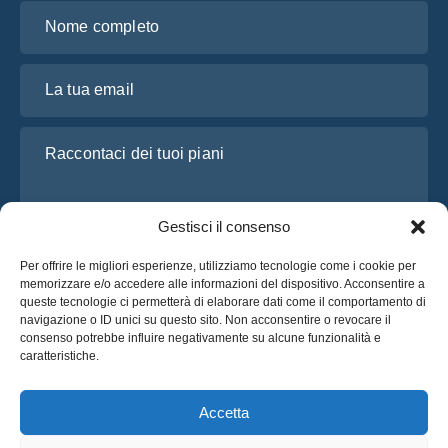
Nome completo
La tua email
Raccontaci dei tuoi piani
Gestisci il consenso
Per offrire le migliori esperienze, utilizziamo tecnologie come i cookie per
memorizzare e/o accedere alle informazioni del dispositivo. Acconsentire a
queste tecnologie ci permetterà di elaborare dati come il comportamento di
navigazione o ID unici su questo sito. Non acconsentire o revocare il
consenso potrebbe influire negativamente su alcune funzionalità e
Ho letto e accetto l’
Informativa sulla privacy
di OsaBus
caratteristiche.
Richiedi un preventivo
Richiedi un preventivo
Accetta