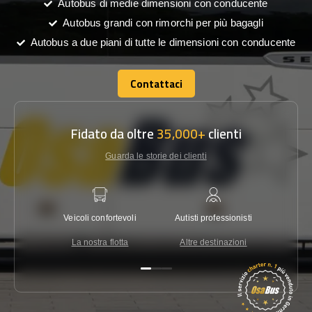
Autobus di medie dimensioni con conducente
Autobus grandi con rimorchi per più bagagli
Autobus a due piani di tutte le dimensioni con conducente
Contattaci
Contattaci
Fidato da oltre
35,000+
clienti
Guarda le storie dei clienti
Veicoli confortevoli
Autisti professionisti
Garanzi
La nostra flotta
Altre destinazioni
Co