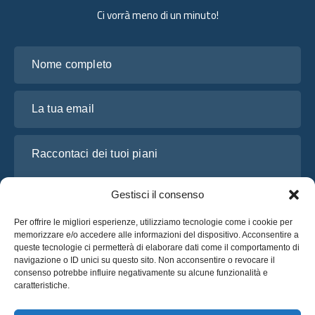
Ci vorrà meno di un minuto!
Nome completo
La tua email
Raccontaci dei tuoi piani
Gestisci il consenso
Per offrire le migliori esperienze, utilizziamo tecnologie come i cookie per
memorizzare e/o accedere alle informazioni del dispositivo. Acconsentire a
queste tecnologie ci permetterà di elaborare dati come il comportamento di
navigazione o ID unici su questo sito. Non acconsentire o revocare il
consenso potrebbe influire negativamente su alcune funzionalità e
caratteristiche.
Ho letto e accetto l’
Informativa sulla privacy
di OsaBus