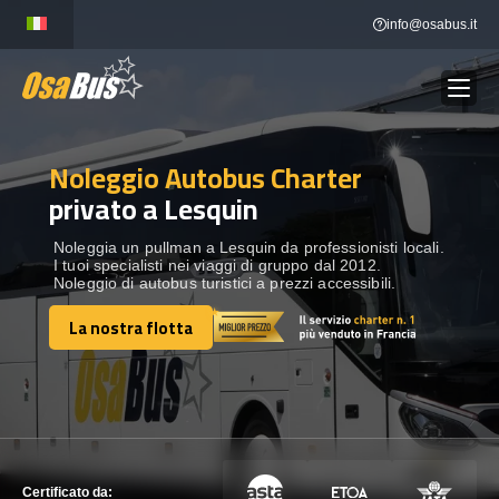
Skip
info@osabus.it
to
content
Noleggio Autobus Charter
Show dropdown
NOLEGGIO AUTOBUS
privato a Lesquin
Show dropdown
DESTINAZIONI
Noleggia un pullman a Lesquin da professionisti locali.
I tuoi specialisti nei viaggi di gruppo dal 2012.
Noleggio di autobus turistici a prezzi accessibili.
FLOTTA
La nostra flotta
La nostra flotta
METTITI IN CONTATTO
METTITI IN CONTATTO
Certificato da: