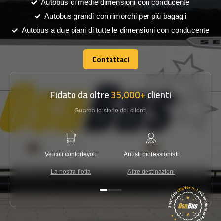
Autobus di medie dimensioni con conducente
Autobus grandi con rimorchi per più bagagli
Autobus a due piani di tutte le dimensioni con conducente
Contattaci
Contattaci
Fidato da oltre
35,000+
clienti
Guarda le storie dei clienti
Veicoli confortevoli
Autisti professionisti
Garanzi
La nostra flotta
Altre destinazioni
Co