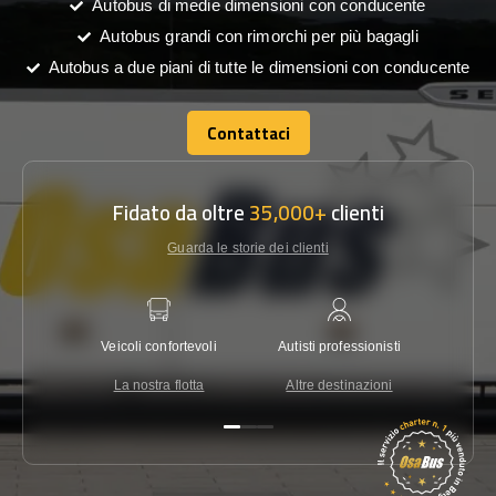
Autobus di medie dimensioni con conducente
Autobus grandi con rimorchi per più bagagli
Autobus a due piani di tutte le dimensioni con conducente
Contattaci
Contattaci
Fidato da oltre
35,000+
clienti
Guarda le storie dei clienti
Veicoli confortevoli
Autisti professionisti
Garanzi
La nostra flotta
Altre destinazioni
Co