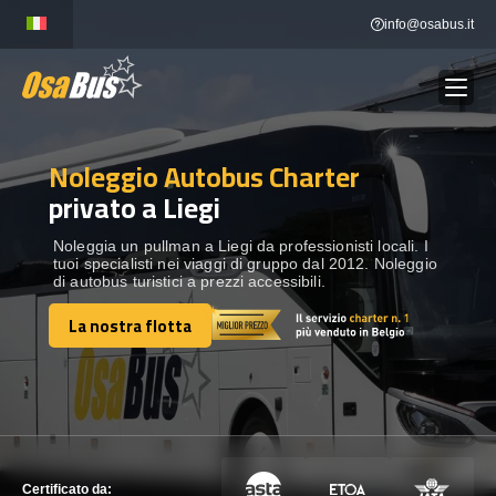
Skip
info@osabus.it
to
content
Noleggio Autobus Charter
Show dropdown
NOLEGGIO AUTOBUS
privato a Liegi
Show dropdown
DESTINAZIONI
Noleggia un pullman a Liegi da professionisti locali. I
tuoi specialisti nei viaggi di gruppo dal 2012. Noleggio
di autobus turistici a prezzi accessibili.
FLOTTA
La nostra flotta
La nostra flotta
METTITI IN CONTATTO
METTITI IN CONTATTO
Certificato da: