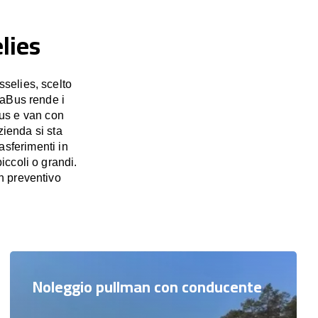
lies
selies, scelto
saBus rende i
bus e van con
zienda si sta
asferimenti in
iccoli o grandi.
n preventivo
Noleggio pullman con conducente