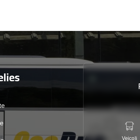
lies
te
te
Veicoli