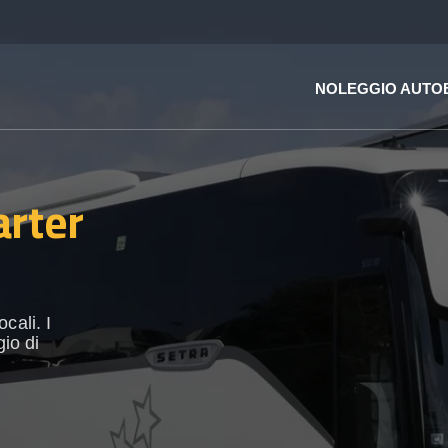
NOLEGGIO AUTO
arter
cali. I
gio di