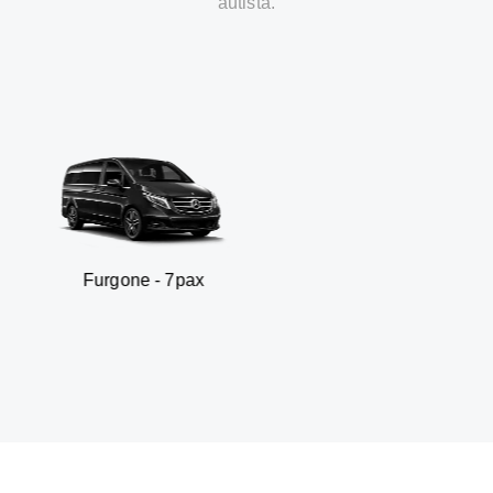
autista.
gone - 7pax
SUV