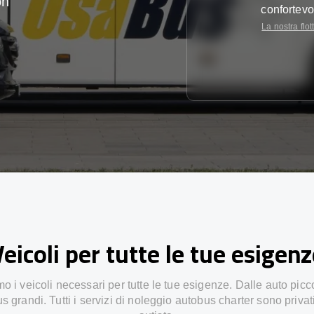
on
confortevo
La nostra flot
eicoli per tutte le tue esigen
 i veicoli necessari per tutte le tue esigenze. Dalle auto picc
s grandi. Tutti i servizi di noleggio autobus charter sono privat