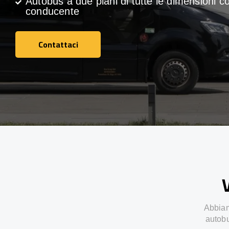
Autobus a due piani di tutte le dimensioni c
conducente
Contattaci
Contattaci
V
Abbiamo
autobu