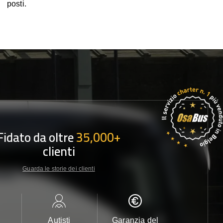
posti.
Fidato da oltre
35,000+
clienti
Guarda le storie dei clienti
Autisti
Garanzia del
Assistenza c