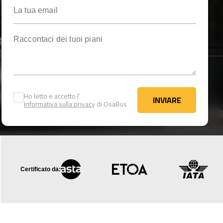
La tua email
Raccontaci dei tuoi piani
Ho letto e accetto l’
INVIARE
Informativa sulla privacy
di OsaBus
INVIARE
Certificato da: