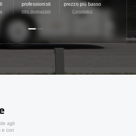
li
professionisti
prezzo più basso
24/7
ta
Altre destinazioni
Contattateci
Contattate
ze
ole agli
i e con