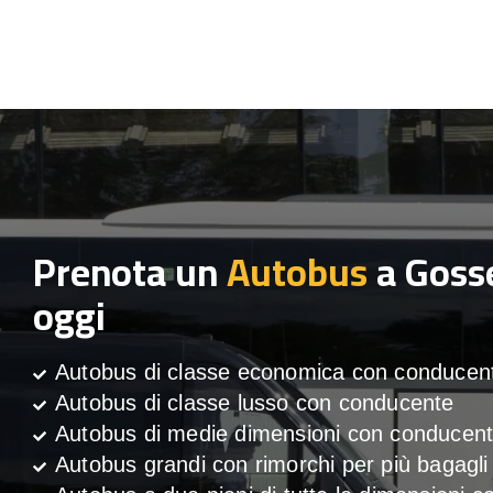
Prenota un
Autobus
a Gosse
oggi
Autobus di classe economica con conducen
Autobus di classe lusso con conducente
Autobus di medie dimensioni con conducen
Autobus grandi con rimorchi per più bagagli