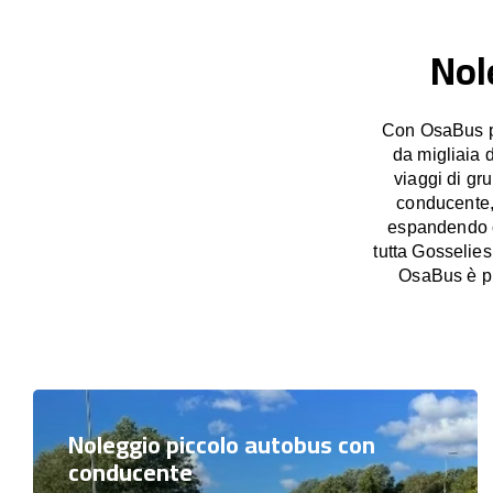
Nol
Con OsaBus po
da migliaia 
viaggi di gr
conducente, 
espandendo co
tutta Gosselies
OsaBus è pr
Noleggio piccolo autobus con
conducente