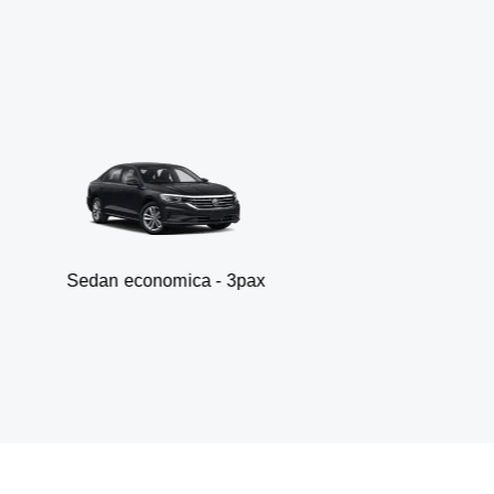
n economica - 3pax
Fur