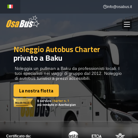
Skip
info@osabus.it
to
content
Noleggio Autobus Charter
Show dropdown
NOLEGGIO AUTOBUS
privato a Baku
Show dropdown
DESTINAZIONI
Noleggia un pullman a Baku da professionisti locali. I
tuoi specialisti nei viaggi di gruppo dal 2012. Noleggio
di autobus turistici a prezzi accessibili.
FLOTTA
La nostra flotta
La nostra flotta
METTITI IN CONTATTO
METTITI IN CONTATTO
Certificato da: