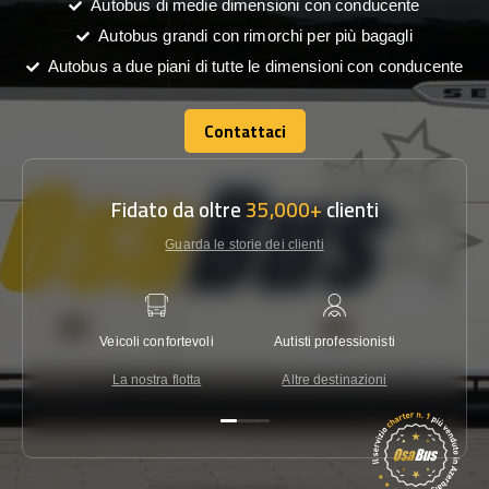
Autobus di medie dimensioni con conducente
Autobus grandi con rimorchi per più bagagli
Autobus a due piani di tutte le dimensioni con conducente
Contattaci
Contattaci
Fidato da oltre
35,000+
clienti
Guarda le storie dei clienti
Veicoli confortevoli
Autisti professionisti
Garanzi
La nostra flotta
Altre destinazioni
Co