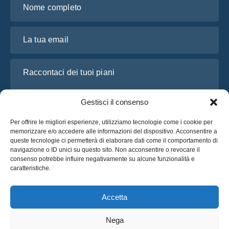
La tua email
Raccontaci dei tuoi piani
Gestisci il consenso
Per offrire le migliori esperienze, utilizziamo tecnologie come i cookie per
memorizzare e/o accedere alle informazioni del dispositivo. Acconsentire a
queste tecnologie ci permetterà di elaborare dati come il comportamento di
navigazione o ID unici su questo sito. Non acconsentire o revocare il
consenso potrebbe influire negativamente su alcune funzionalità e
caratteristiche.
Ho letto e accetto l’
Informativa sulla privacy
di OsaBus
Richiedi un preventivo
Accetta
Richiedi un preventivo
Nega