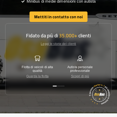
Minibus di medie dimensioni con autista
Mettiti in contatto con noi
Mettiti in contatto con noi
Fidato da più di
35.000+
clienti
Leggi le storie dei clienti
Flotta di veicoli di alta
Autista personale
Garanzi
qualità
professionale
Guarda la flotta
Scopri di più
Co