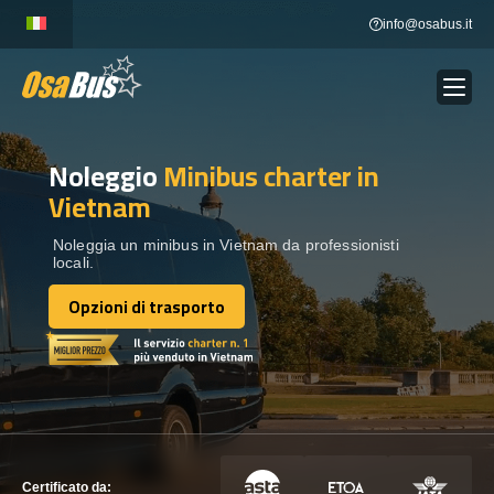
Skip
info@osabus.it
to
content
Noleggio
Minibus charter
in
Show dropdown
NOLEGGIO AUTOBUS
Vietnam
Show dropdown
DESTINAZIONI
Noleggia un minibus in Vietnam da professionisti
locali.
Opzioni di trasporto
FLOTTA
Opzioni di trasporto
METTITI IN CONTATTO
METTITI IN CONTATTO
Certificato da: