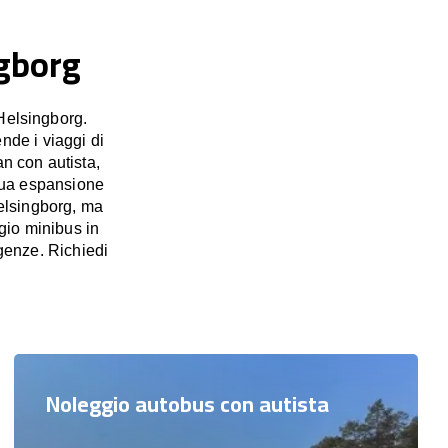
ngborg
Helsingborg.
nde i viaggi di
an con autista,
inua espansione
Helsingborg, ma
gio minibus in
genze. Richiedi
Noleggio autobus con autista