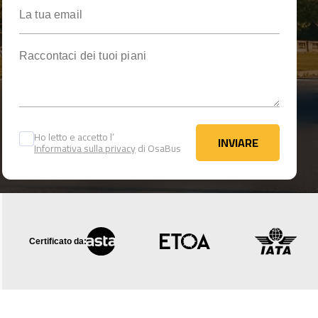
La tua email
Raccontaci dei tuoi piani
Ho letto e accetto l’
INVIARE
Informativa sulla privacy
di OsaBus
INVIARE
Certificato da: