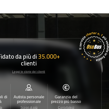
Fidato da più di
35.000+
clienti
Leggi le storie dei clienti
li di
Autista personale
Garanzia del
Assistenza c
à
professionale
prezzo più basso
24/7
ta
Scopri di più
Contattateci
Contattate