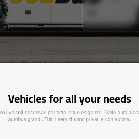
Vehicles for all your needs
 i veicoli necessari per tutte le tue esigenze. Dalle auto picc
autobus grandi. Tutti i servizi sono privati e con autista.