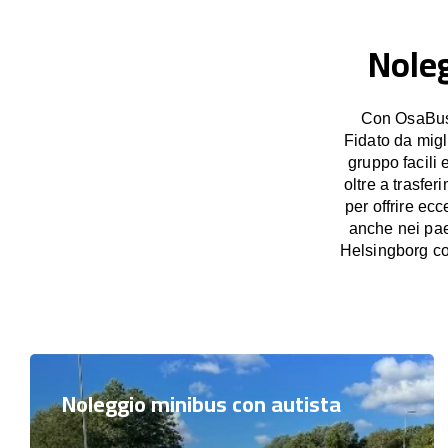
Noleg
Con OsaBus 
Fidato da migl
gruppo facili 
oltre a trasfe
per offrire ec
anche nei pae
Helsingborg co
Noleggio minibus con autista