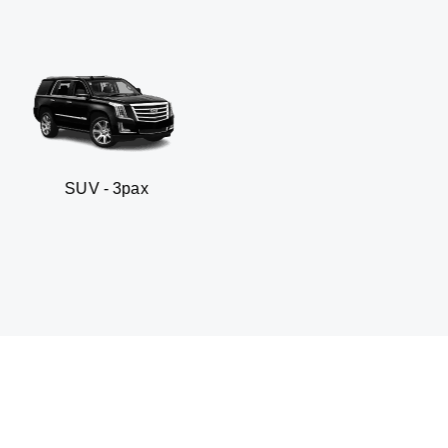
 3pax
Sedan business