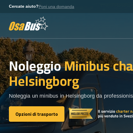
Skip
Cercate aiuto?
Poni una domanda
to
content
Noleggio
Minibus cha
Helsingborg
Noleggia un minibus in Helsingborg da professionisti
Opzioni di trasporto
Opzioni di trasporto