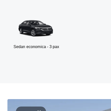
conomica - 3 pax
Van