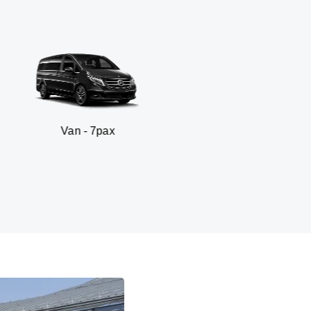
 - 7pax
SUV -