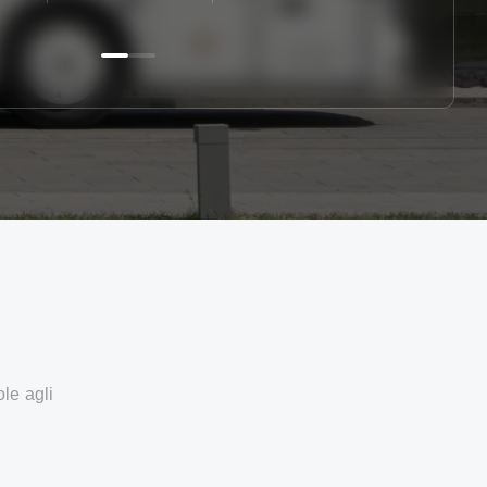
ole agli