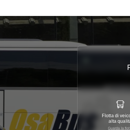
Flotta di veico
alta qualit
Guarda la flot