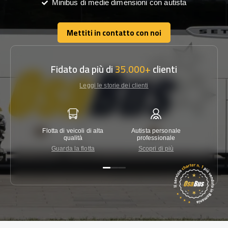
Minibus di medie dimensioni con autista
Mettiti in contatto con noi
Mettiti in contatto con noi
Fidato da più di
35.000+
clienti
Leggi le storie dei clienti
Flotta di veicoli di alta
Autista personale
Garanzi
qualità
professionale
Guarda la flotta
Scopri di più
Co