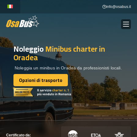
Skip
info@osabus.it
to
content
Noleggio
Minibus charter
in
Show dropdown
NOLEGGIO AUTOBUS
Oradea
Show dropdown
DESTINAZIONI
Noleggia un minibus in Oradea da professionisti locali.
Opzioni di trasporto
Opzioni di trasporto
FLOTTA
METTITI IN CONTATTO
METTITI IN CONTATTO
Certificato da: