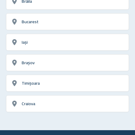
Brăila
Bucarest
Iași
Brașov
Timișoara
Craiova