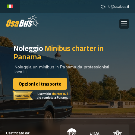
Skip
info@osabus.it
to
content
Noleggio
Minibus charter
in
Show dropdown
NOLEGGIO AUTOBUS
Panama
Show dropdown
DESTINAZIONI
Noleggia un minibus in Panama da professionisti
locali.
Opzioni di trasporto
FLOTTA
Opzioni di trasporto
METTITI IN CONTATTO
METTITI IN CONTATTO
Certificato da: