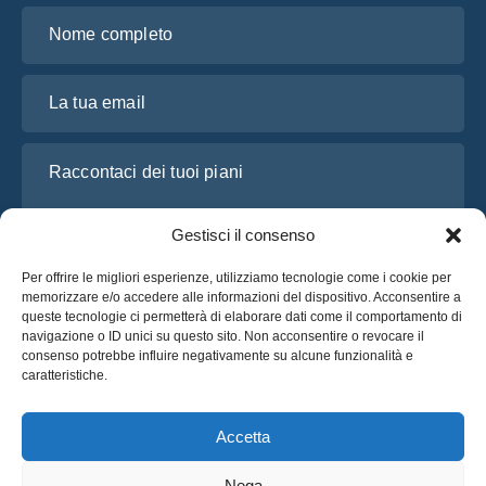
Nome completo
La tua email
Raccontaci dei tuoi piani
Gestisci il consenso
Per offrire le migliori esperienze, utilizziamo tecnologie come i cookie per
memorizzare e/o accedere alle informazioni del dispositivo. Acconsentire a
queste tecnologie ci permetterà di elaborare dati come il comportamento di
navigazione o ID unici su questo sito. Non acconsentire o revocare il
consenso potrebbe influire negativamente su alcune funzionalità e
caratteristiche.
Ho letto e accetto l’
Informativa sulla privacy
di OsaBus
Richiedi un preventivo
Accetta
Richiedi un preventivo
Nega