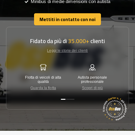
Minibus di medie dimensioni con autista
Mettiti in contatto con noi
Mettiti in contatto con noi
Fidato da più di
35.000+
clienti
Leggi le storie dei clienti
Flotta di veicoli di alta
Autista personale
Garanzi
qualità
professionale
Guarda la flotta
Scopri di più
Co