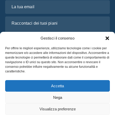
La tua email
Raccontaci dei tuoi piani
Gestisci il consenso
Per offrire le migliori esperienze, utilizziamo tecnologie come i cookie per
memorizzare e/o accedere alle informazioni del dispositivo. Acconsentire a
queste tecnologie ci permetterà di elaborare dati come il comportamento di
navigazione o ID unici su questo sito. Non acconsentire o revocare il
consenso potrebbe influire negativamente su alcune funzionalità e
caratteristiche.
Ho letto e accetto l’
Informativa sulla privacy
di OsaBus
Richiedi un preventivo
Accetta
Richiedi un preventivo
Nega
Italiano
Visualizza preferenze
© 2025 OsaBus © Tutti i Diritti Riservati.