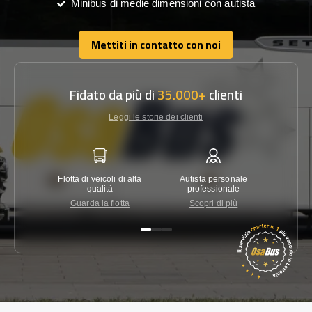
Minibus di medie dimensioni con autista
Mettiti in contatto con noi
Mettiti in contatto con noi
Fidato da più di
35.000+
clienti
Leggi le storie dei clienti
Flotta di veicoli di alta
Autista personale
Garanzi
qualità
professionale
Guarda la flotta
Scopri di più
Co