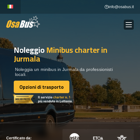
Skip
info@osabus.it
to
content
Noleggio
Minibus charter
in
Show dropdown
NOLEGGIO AUTOBUS
Jurmala
Show dropdown
DESTINAZIONI
Noleggia un minibus in Jurmala da professionisti
locali.
Opzioni di trasporto
FLOTTA
Opzioni di trasporto
METTITI IN CONTATTO
METTITI IN CONTATTO
Certificato da: