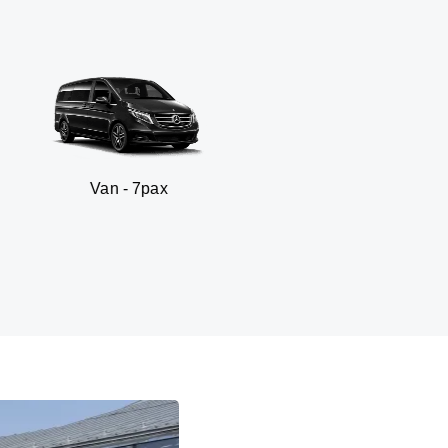
 - 7pax
SUV -