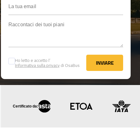
La tua email
Raccontaci dei tuoi piani
Ho letto e accetto l’
INVIARE
Informativa sulla privacy
di OsaBus
INVIARE
Certificato da: