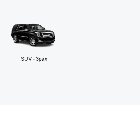
 3pax
Sedan business