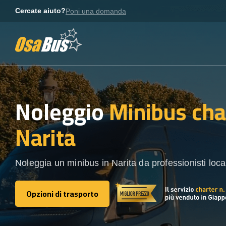
Skip
Cercate aiuto?
Poni una domanda
to
content
Noleggio
Minibus cha
Narita
Noleggia un minibus in Narita da professionisti local
Opzioni di trasporto
Opzioni di trasporto