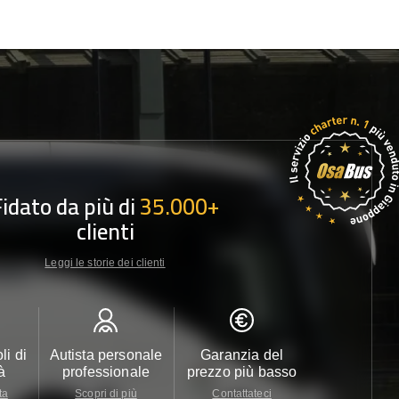
Fidato da più di
35.000+
clienti
Leggi le storie dei clienti
li di
Autista personale
Garanzia del
Assistenza c
à
professionale
prezzo più basso
24/7
ta
Scopri di più
Contattateci
Contattate