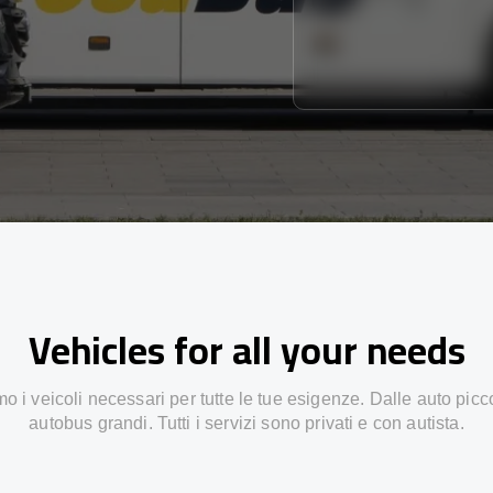
Vehicles for all your needs
 i veicoli necessari per tutte le tue esigenze. Dalle auto picc
autobus grandi. Tutti i servizi sono privati e con autista.