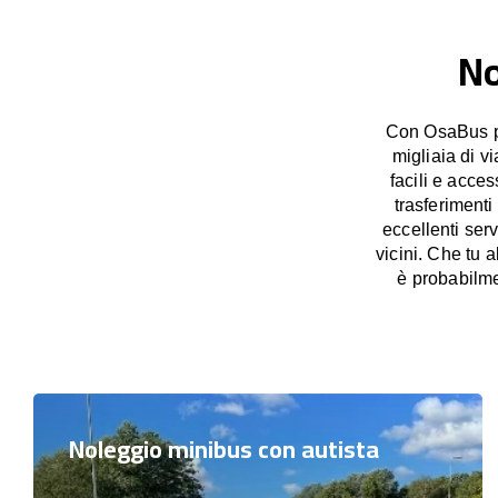
No
Con OsaBus pos
migliaia di v
facili e acces
trasferimenti
eccellenti ser
vicini. Che tu 
è probabilme
Noleggio minibus con autista