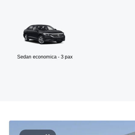
conomica - 3 pax
Van