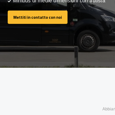
Minibus di medie dimensioni con autista
Mettiti in contatto con noi
Mettiti in contatto con noi
Abbiamo