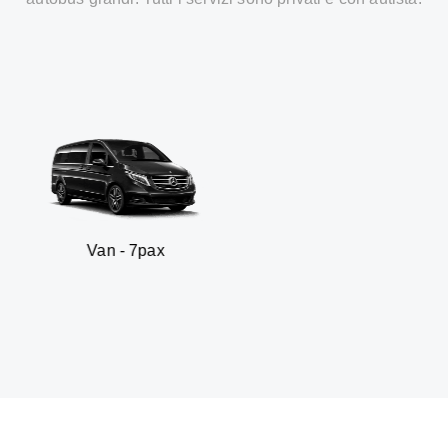
 - 7pax
SUV -