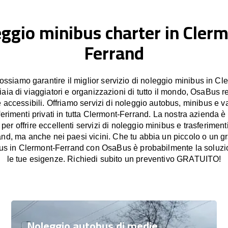
ggio minibus charter in Cler
Ferrand
siamo garantire il miglior servizio di noleggio minibus in Cl
iaia di viaggiatori e organizzazioni di tutto il mondo, OsaBus re
e accessibili. Offriamo servizi di noleggio autobus, minibus e v
sferimenti privati in tutta Clermont-Ferrand. La nostra azienda è
er offrire eccellenti servizi di noleggio minibus e trasferiment
nd, ma anche nei paesi vicini. Che tu abbia un piccolo o un gr
us in Clermont-Ferrand con OsaBus è probabilmente la soluzio
le tue esigenze. Richiedi subito un preventivo GRATUITO!
Noleggio autobus di medie