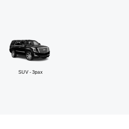
 3pax
Sedan business