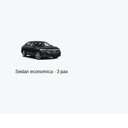
conomica - 3 pax
Van