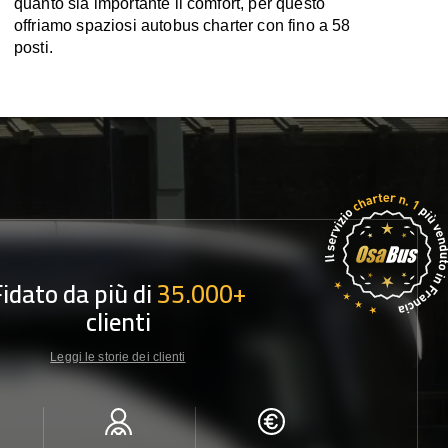
quanto sia importante il comfort, per questo
offriamo spaziosi autobus charter con fino a 58
posti.
Fidato da più di
35.000+
clienti
Leggi le storie dei clienti