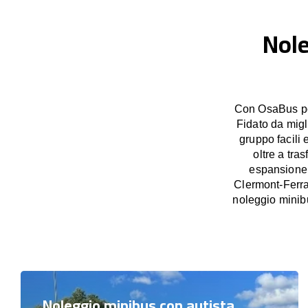
Nole
Con OsaBus pos
Fidato da migl
gruppo facili 
oltre a tra
espansione p
Clermont-Ferra
noleggio minib
Noleggio minibus con autista