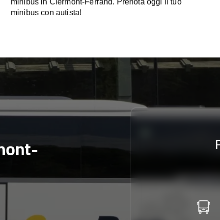
minibus in Clermont-Ferrand. Prenota oggi il tuo
minibus con autista!
mont-