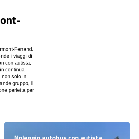
mont-
ermont-Ferrand.
nde i viaggi di
an con autista,
 in continua
i non solo in
ande gruppo, il
ne perfetta per
Noleggio autobus con autista