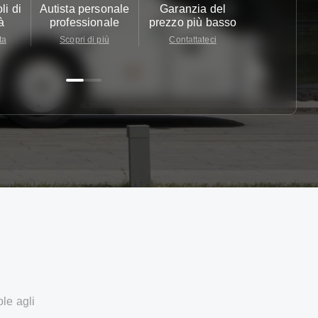
li di
Autista personale
Garanzia del
Assistenza c
à
professionale
prezzo più basso
24/7
ta
Scopri di più
Contattateci
Contattate
ole agli