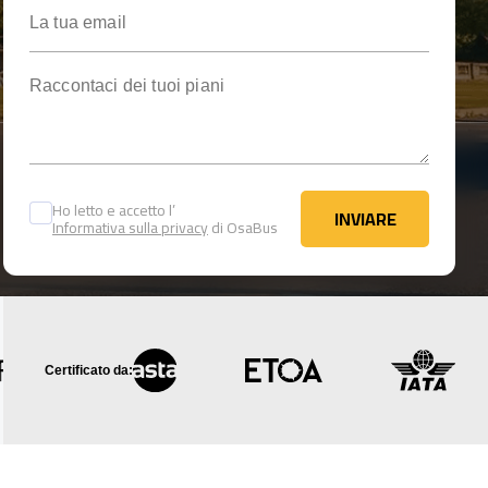
La tua email
Raccontaci dei tuoi piani
Ho letto e accetto l’
INVIARE
Informativa sulla privacy
di OsaBus
INVIARE
Certificato da: