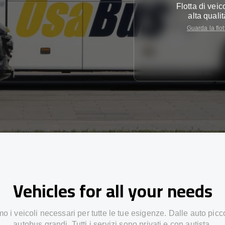
Flotta di veico
alta qualit
Guarda la flot
Vehicles for all your needs
 i veicoli necessari per tutte le tue esigenze. Dalle auto picc
autobus grandi. Tutti i servizi sono privati e con autista.