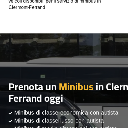
veicoli disponibili per il servizio di minibus in
Clermont-Ferrand
Prenota un
Minibus
in Cler
Ferrand oggi
Minibus di classe economica con autista
Minibus di classe lusso con autista