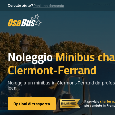
Skip
Cercate aiuto?
Poni una domanda
to
content
Noleggio
Minibus cha
Clermont-Ferrand
Noleggia un minibus in Clermont-Ferrand da profess
locali.
Opzioni di trasporto
Opzioni di trasporto