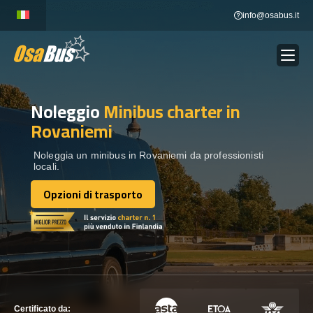
Skip
info@osabus.it
to
content
Noleggio
Minibus charter
in
Show dropdown
NOLEGGIO AUTOBUS
Rovaniemi
Show dropdown
DESTINAZIONI
Noleggia un minibus in Rovaniemi da professionisti
locali.
Opzioni di trasporto
FLOTTA
Opzioni di trasporto
METTITI IN CONTATTO
METTITI IN CONTATTO
Certificato da: