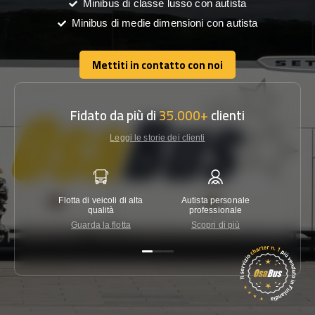
Minibus di classe lusso con autista
Minibus di medie dimensioni con autista
Mettiti in contatto con noi
Mettiti in contatto con noi
Fidato da più di
35.000+
clienti
Leggi le storie dei clienti
Flotta di veicoli di alta
Autista personale
Garanzi
qualità
professionale
Guarda la flotta
Scopri di più
Co