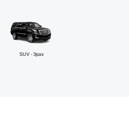
 3pax
Sedan business