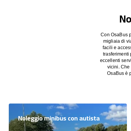
No
Con OsaBus pos
migliaia di v
facili e acces
trasferimenti
eccellenti ser
vicini. Che
OsaBus è pr
Noleggio minibus con autista