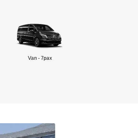
 - 7pax
SUV -