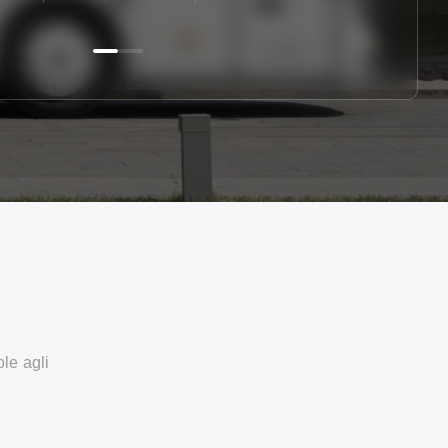
ole agli