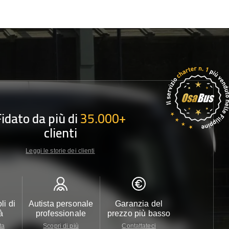
Fidato da più di
35.000+
clienti
Leggi le storie dei clienti
li di
Autista personale
Garanzia del
Assistenza c
à
professionale
prezzo più basso
24/7
ta
Scopri di più
Contattateci
Contattate