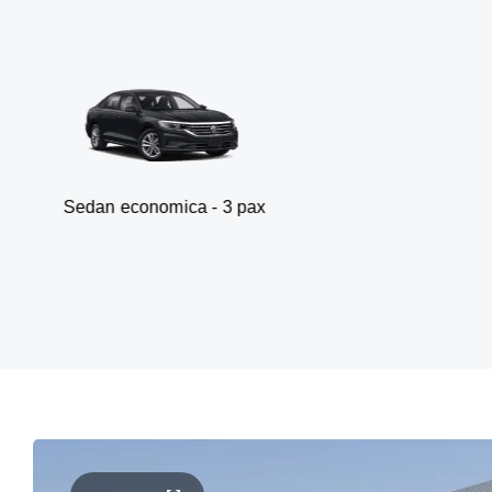
conomica - 3 pax
Van