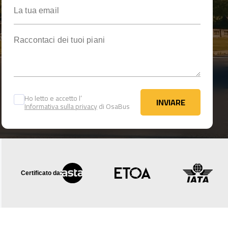
La tua email
Raccontaci dei tuoi piani
Ho letto e accetto l’
INVIARE
Informativa sulla privacy
di OsaBus
INVIARE
Certificato da: