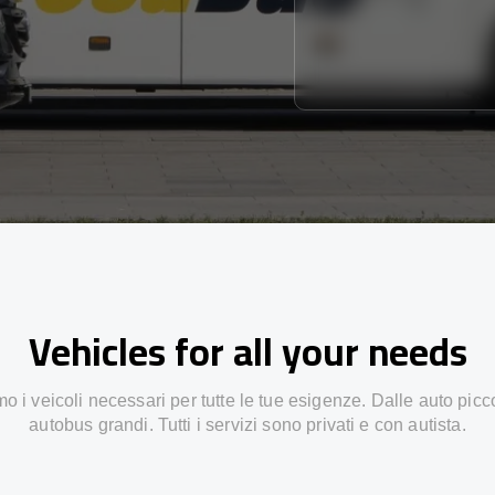
Vehicles for all your needs
 i veicoli necessari per tutte le tue esigenze. Dalle auto picc
autobus grandi. Tutti i servizi sono privati e con autista.