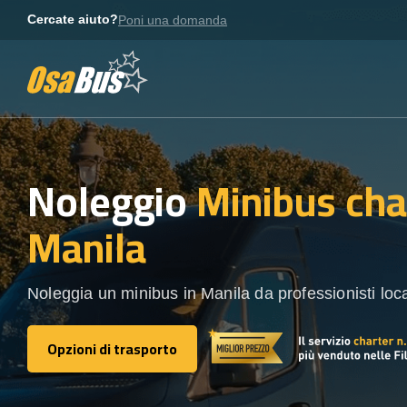
Skip
Cercate aiuto?
Poni una domanda
to
content
Noleggio
Minibus cha
Manila
Noleggia un minibus in Manila da professionisti loca
Opzioni di trasporto
Opzioni di trasporto