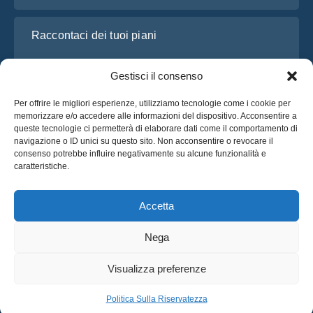
Raccontaci dei tuoi piani
Gestisci il consenso
Per offrire le migliori esperienze, utilizziamo tecnologie come i cookie per
memorizzare e/o accedere alle informazioni del dispositivo. Acconsentire a
queste tecnologie ci permetterà di elaborare dati come il comportamento di
navigazione o ID unici su questo sito. Non acconsentire o revocare il
consenso potrebbe influire negativamente su alcune funzionalità e
caratteristiche.
Ho letto e accetto l’
Informativa sulla privacy
di OsaBus
Richiedi un preventivo
Accetta
Richiedi un preventivo
Nega
Italiano
Visualizza preferenze
© 2025 OsaBus © Tutti i Diritti Riservati.
Politica Sulla Riservatezza
Termini & Condizioni
Notizie
Politica Sulla Riservatezza