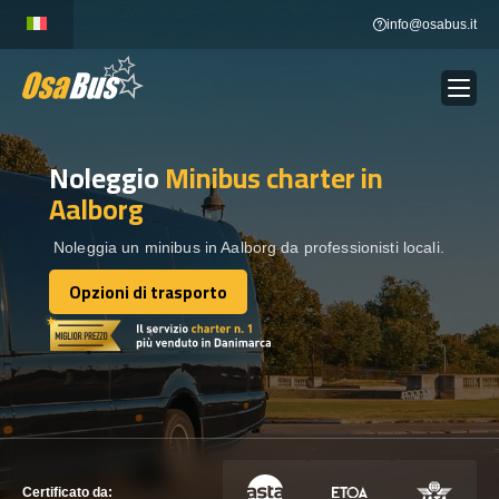
Skip
info@osabus.it
to
content
Noleggio
Minibus charter
in
Show dropdown
NOLEGGIO AUTOBUS
Aalborg
Show dropdown
DESTINAZIONI
Noleggia un minibus in Aalborg da professionisti locali.
Opzioni di trasporto
Opzioni di trasporto
FLOTTA
METTITI IN CONTATTO
METTITI IN CONTATTO
Certificato da: