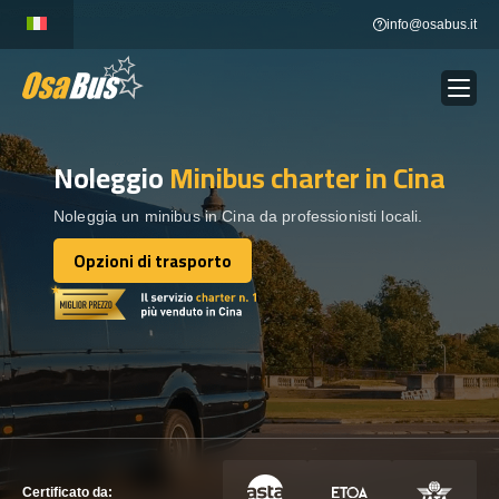
Skip
info@osabus.it
to
content
Noleggio
Minibus charter
in Cina
Show dropdown
NOLEGGIO AUTOBUS
Noleggia un minibus in Cina da professionisti locali.
Show dropdown
DESTINAZIONI
Opzioni di trasporto
Opzioni di trasporto
FLOTTA
METTITI IN CONTATTO
METTITI IN CONTATTO
Certificato da: