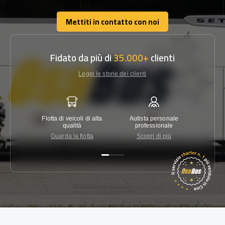
Mettiti in contatto con noi
Mettiti in contatto con noi
Fidato da più di
35.000+
clienti
Leggi le storie dei clienti
Flotta di veicoli di alta
Autista personale
Garanzi
qualità
professionale
Guarda la flotta
Scopri di più
Co