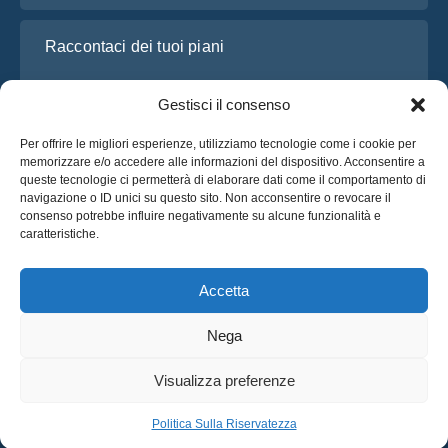
Raccontaci dei tuoi piani
Gestisci il consenso
Per offrire le migliori esperienze, utilizziamo tecnologie come i cookie per
memorizzare e/o accedere alle informazioni del dispositivo. Acconsentire a
queste tecnologie ci permetterà di elaborare dati come il comportamento di
navigazione o ID unici su questo sito. Non acconsentire o revocare il
consenso potrebbe influire negativamente su alcune funzionalità e
caratteristiche.
Ho letto e accetto l’
Informativa sulla privacy
di OsaBus
Richiedi un preventivo
Accetta
Richiedi un preventivo
Nega
Italiano
Visualizza preferenze
© 2025 OsaBus © Tutti i Diritti Riservati.
Politica Sulla Riservatezza
Termini & Condizioni
Notizie
Politica Sulla Riservatezza