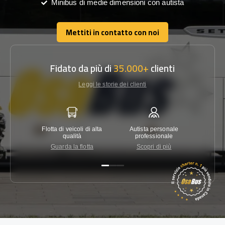
Minibus di medie dimensioni con autista
Mettiti in contatto con noi
Mettiti in contatto con noi
Fidato da più di
35.000+
clienti
Leggi le storie dei clienti
Flotta di veicoli di alta
Autista personale
Garanzi
qualità
professionale
Guarda la flotta
Scopri di più
Co