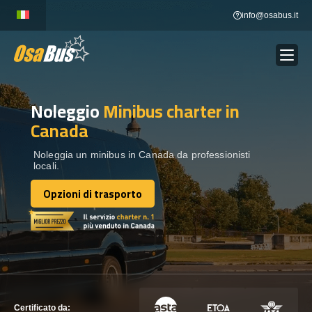
Skip
info@osabus.it
to
content
Noleggio
Minibus charter
in
Show dropdown
NOLEGGIO AUTOBUS
Canada
Show dropdown
DESTINAZIONI
Noleggia un minibus in Canada da professionisti
locali.
Opzioni di trasporto
FLOTTA
Opzioni di trasporto
METTITI IN CONTATTO
METTITI IN CONTATTO
Certificato da: