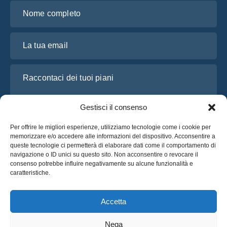
Nome completo
La tua email
Raccontaci dei tuoi piani
Gestisci il consenso
Per offrire le migliori esperienze, utilizziamo tecnologie come i cookie per
memorizzare e/o accedere alle informazioni del dispositivo. Acconsentire a
queste tecnologie ci permetterà di elaborare dati come il comportamento di
navigazione o ID unici su questo sito. Non acconsentire o revocare il
consenso potrebbe influire negativamente su alcune funzionalità e
caratteristiche.
Ho letto e accetto l’
Informativa sulla privacy
di OsaBus
Richiedi un preventivo
Accetta
Richiedi un preventivo
Nega