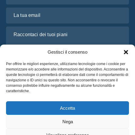
La tua email
Raccontaci dei tuoi piani
Gestisci il consenso
Per offrire le migliori esperienze, utilizziamo tecnologie come i cookie per
memorizzare e/o accedere alle informazioni del dispositivo. Acconsentire a
queste tecnologie ci permetterà di elaborare dati come il comportamento di
navigazione o ID unici su questo sito. Non acconsentire o revocare il
consenso potrebbe influire negativamente su alcune funzionalità e
caratteristiche.
Ho letto e accetto l’
Informativa sulla privacy
di OsaBus
Richiedi un preventivo
Accetta
Richiedi un preventivo
Nega
Italiano