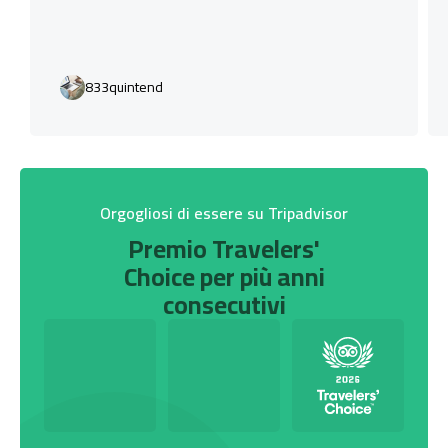
833quintend
Orgogliosi di essere su Tripadvisor
Premio Travelers'
Choice per più anni
consecutivi