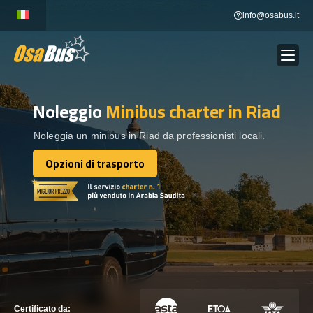
Skip
info@osabus.it
to
content
Noleggio
Minibus charter
in Riad
Show dropdown
NOLEGGIO AUTOBUS
Noleggia un minibus in Riad da professionisti locali.
Show dropdown
DESTINAZIONI
Opzioni di trasporto
Opzioni di trasporto
FLOTTA
METTITI IN CONTATTO
METTITI IN CONTATTO
Certificato da: