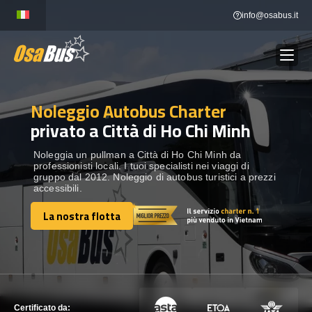
Skip
info@osabus.it
to
content
Noleggio Autobus Charter
Show dropdown
NOLEGGIO AUTOBUS
privato a Città di Ho Chi Minh
Show dropdown
DESTINAZIONI
Noleggia un pullman a Città di Ho Chi Minh da
professionisti locali. I tuoi specialisti nei viaggi di
gruppo dal 2012. Noleggio di autobus turistici a prezzi
accessibili.
FLOTTA
La nostra flotta
La nostra flotta
METTITI IN CONTATTO
METTITI IN CONTATTO
Certificato da: