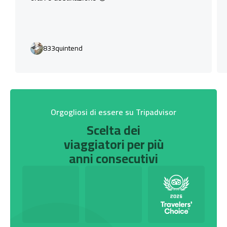
833quintend
Orgogliosi di essere su Tripadvisor
Scelta dei
viaggiatori per più
anni consecutivi