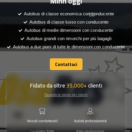
Minh oggi
Autobus di classe economica con conducente
Autobus di classe lusso con conducente
Autobus di medie dimensioni con conducente
Autobus grandi con rimorchi per più bagagli
Autobus a due piani di tutte le dimensioni con conducente
Contattaci
Contattaci
Fidato da oltre
35,000+
clienti
Guarda le storie dei clienti
Veicoli confortevoli
Autisti professionisti
Garanzi
La nostra flotta
Altre destinazioni
Co